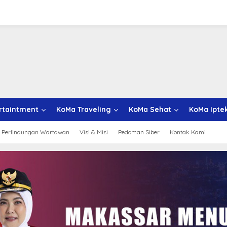
rtaintment
KoMa Traveling
KoMa Sehat
KoMa Ipte
 Perlindungan Wartawan
Visi & Misi
Pedoman Siber
Kontak Kami