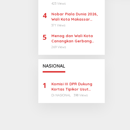
Revitalisasi, Pulau
423 Views
Sangkarrang Jadi
4
Prioritas
Nobar Piala Dunia 2026,
Wali Kota Makassar
Dorong UMKM Tumbuh di
371 Views
15 Kecamatan
5
Menag dan Wali Kota
Canangkan Gerbang
Moderasi di Makassar
269 Views
NASIONAL
1
Komisi III DPR Dukung
Kortas Tipikor Usut
Tuntas Dugaan Korupsi
Di NASIONAL
398 Views
Batubara