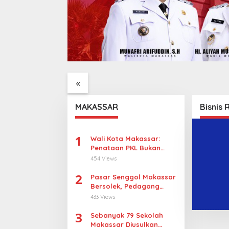
at Gelar
Legalitas Tower di
KBLI Ho
 Muda 2026”,
Karuwisi–Sinrijala
Pelaku 
jar Indonesia
Dipertanyakan Warga
Dimint
«
aikan
Izin
tuk Bangsa
MAKASSAR
Bisnis 
1
Wali Kota Makassar:
Penataan PKL Bukan
Penggusuran
454 Views
2
Pasar Senggol Makassar
Bersolek, Pedagang
Gotong Royong
433 Views
Wujudkan Wajah Baru
3
Sebanyak 79 Sekolah
Makassar Diusulkan