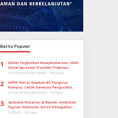
ank Sulselbar Bantu Dump
Lomba Rakyat Gelar
ruck Sampah, Enrekang
“Pidato AHY Muda 2026”,
erkuat Layanan
Dorong Pelajar Indonesia
ebersihan
Berani Sampaikan
Berita Populer
Gagasan untuk Bangsa
1
Dinilai Tingkatkan Kesejehateraan, HNSI
Sulsel Apresiasi Presiden Prabowo
Turunkan Harga BBM Nelayan
Di KOMUNITAS/ORGANISASI
1,145 Views
2
HIPMI Maros Siapkan 80 Pengurus
Kampus, Cetak Generasi Pengusaha
Muda
Di KOMUNITAS/ORGANISASI
770 Views
3
Spanduk Misterius di Bawah Jembatan
Flyover Makassar Soroti Penegakan
Hukum Kasus Korupsi
Di BERITA
728 Views