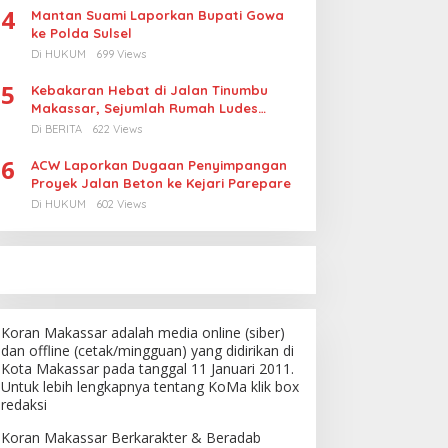
4
Mantan Suami Laporkan Bupati Gowa
ke Polda Sulsel
Di HUKUM
699 Views
5
Kebakaran Hebat di Jalan Tinumbu
Makassar, Sejumlah Rumah Ludes
Terbakar, Penyebab Masih Diselidiki
Di BERITA
622 Views
6
ACW Laporkan Dugaan Penyimpangan
Proyek Jalan Beton ke Kejari Parepare
Di HUKUM
602 Views
Koran Makassar adalah media online (siber)
dan offline (cetak/mingguan) yang didirikan di
Kota Makassar pada tanggal 11 Januari 2011.
Untuk lebih lengkapnya tentang KoMa klik box
redaksi
Koran Makassar Berkarakter & Beradab