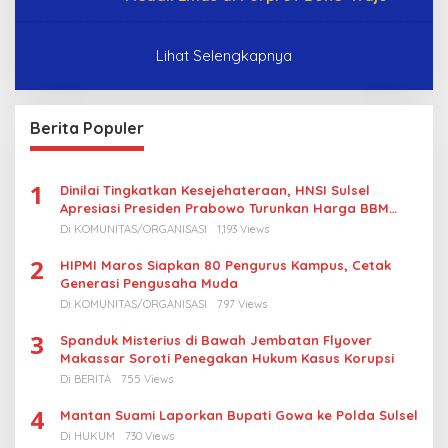
Lihat Selengkapnya
Berita Populer
1
Dinilai Tingkatkan Kesejehateraan, HNSI Sulsel
Apresiasi Presiden Prabowo Turunkan Harga BBM
Nelayan
Di KOMUNITAS/ORGANISASI
1,193 Views
2
HIPMI Maros Siapkan 80 Pengurus Kampus, Cetak
Generasi Pengusaha Muda
Di KOMUNITAS/ORGANISASI
797 Views
3
Spanduk Misterius di Bawah Jembatan Flyover
Makassar Soroti Penegakan Hukum Kasus Korupsi
Di BERITA
755 Views
4
Mantan Suami Laporkan Bupati Gowa ke Polda Sulsel
Di HUKUM
730 Views