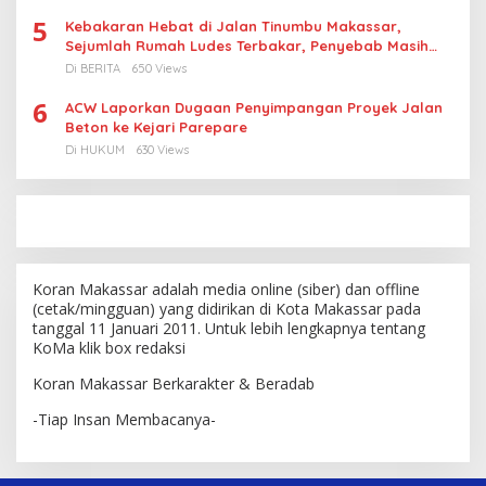
5
Kebakaran Hebat di Jalan Tinumbu Makassar,
Sejumlah Rumah Ludes Terbakar, Penyebab Masih
Diselidiki
Di BERITA
650 Views
6
ACW Laporkan Dugaan Penyimpangan Proyek Jalan
Beton ke Kejari Parepare
Di HUKUM
630 Views
Koran Makassar adalah media online (siber) dan offline
(cetak/mingguan) yang didirikan di Kota Makassar pada
tanggal 11 Januari 2011. Untuk lebih lengkapnya tentang
KoMa klik box redaksi
Koran Makassar Berkarakter & Beradab
-Tiap Insan Membacanya-