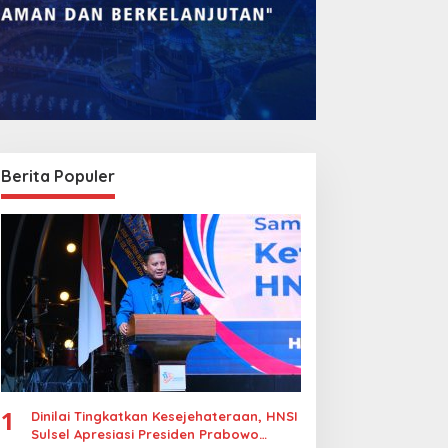
Berita Populer
omba Rakyat Gelar
Legalitas Tower di
Pidato AHY Muda 2026”,
Karuwisi–Sinrijala
orong Pelajar Indonesia
Dipertanyakan Warga
erani Sampaikan
agasan untuk Bangsa
1
Dinilai Tingkatkan Kesejehateraan, HNSI
Sulsel Apresiasi Presiden Prabowo