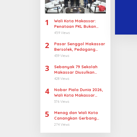
1
Wali Kota Makassar:
Penataan PKL Bukan
Penggusuran
459 Views
2
Pasar Senggol Makassar
Bersolek, Pedagang
Gotong Royong
439 Views
Wujudkan Wajah Baru
3
Sebanyak 79 Sekolah
Makassar Diusulkan
Revitalisasi, Pulau
428 Views
Sangkarrang Jadi
4
Prioritas
Nobar Piala Dunia 2026,
Wali Kota Makassar
Dorong UMKM Tumbuh di
376 Views
15 Kecamatan
5
Menag dan Wali Kota
Canangkan Gerbang
Moderasi di Makassar
274 Views