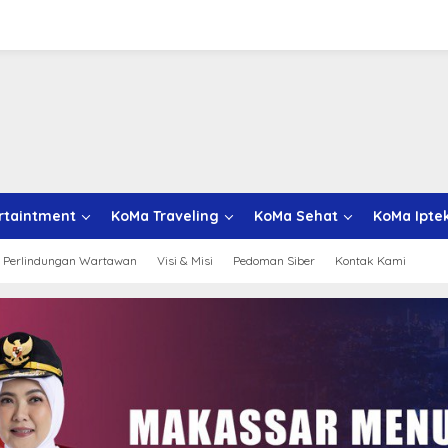
rtaintment
KoMa Traveling
KoMa Sehat
KoMa Ipte
 Perlindungan Wartawan
Visi & Misi
Pedoman Siber
Kontak Kami