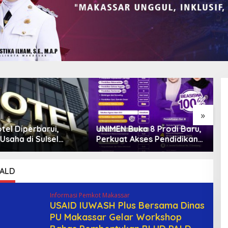
»
 Buka 8 Prodi Baru,
Bank Sulselbar Bantu Dump
L
t Akses Pendidikan
Truck Sampah, Enrekang
“
 dan Daya Saing
Perkuat Layanan
D
n
Kebersihan
B
G
PALD
Informasi Pemkot Makassar
USAID IUWASH Plus Bersama Dinas
PU Makassar Gelar Workshop