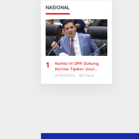
NASIONAL
1
Komisi III DPR Dukung
Kortas Tipikor Usut
Tuntas Dugaan Korupsi
Di NASIONAL
403 Views
Batubara