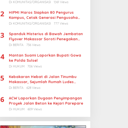
Turunkan Harga BBM Nelayan
Di KOMUNITAS/ORGANISASI
1,161 Views
2
HIPMI Maros Siapkan 80 Pengurus
Kampus, Cetak Generasi Pengusaha
Muda
Di KOMUNITAS/ORGANISASI
777 Views
3
Spanduk Misterius di Bawah Jembatan
Flyover Makassar Soroti Penegakan
Hukum Kasus Korupsi
Di BERITA
736 Views
4
Mantan Suami Laporkan Bupati Gowa
ke Polda Sulsel
Di HUKUM
706 Views
5
Kebakaran Hebat di Jalan Tinumbu
Makassar, Sejumlah Rumah Ludes
Terbakar, Penyebab Masih Diselidiki
Di BERITA
628 Views
6
ACW Laporkan Dugaan Penyimpangan
Proyek Jalan Beton ke Kejari Parepare
Di HUKUM
609 Views