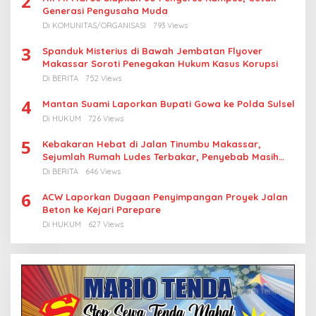
2
Generasi Pengusaha Muda
Di KOMUNITAS/ORGANISASI
793 Views
3
Spanduk Misterius di Bawah Jembatan Flyover
Makassar Soroti Penegakan Hukum Kasus Korupsi
Di BERITA
752 Views
4
Mantan Suami Laporkan Bupati Gowa ke Polda Sulsel
Di HUKUM
726 Views
5
Kebakaran Hebat di Jalan Tinumbu Makassar,
Sejumlah Rumah Ludes Terbakar, Penyebab Masih
Diselidiki
Di BERITA
646 Views
6
ACW Laporkan Dugaan Penyimpangan Proyek Jalan
Beton ke Kejari Parepare
Di HUKUM
627 Views