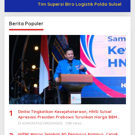
Tim Supersi Biro Logistik Polda Sulsel
Berita Populer
1
Dinilai Tingkatkan Kesejehateraan, HNSI Sulsel
Apresiasi Presiden Prabowo Turunkan Harga BBM
Nelayan
Di KOMUNITAS/ORGANISASI
1,190 Views
HIPMI Maros Siapkan 80 Pengurus Kampus, Cetak