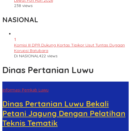
Lewat Fun Run 2026
238 views
NASIONAL
1
Komisi III DPR Dukung Kortas Tipikor Usut Tuntas Dugaan
Korupsi Batubara
Di NASIONAL
422 views
Dinas Pertanian Luwu
Informasi Pemkab Luwu
Dinas Pertanian Luwu Bekali
Petani Jagung Dengan Pelatihan
Teknis Tematik