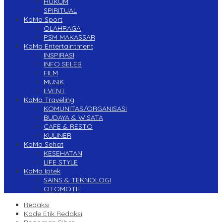
HUKUM
SPIRITUAL
KoMa Sport
OLAHRAGA
PSM MAKASSAR
KoMa Entertaintment
INSPIRASI
INFO SELEB
FILM
MUSIK
EVENT
KoMa Traveling
KOMUNITAS/ORGANISASI
BUDAYA & WISATA
CAFE & RESTO
KULINER
KoMa Sehat
KESEHATAN
LIFE STYLE
KoMa Iptek
SAINS & TEKNOLOGI
OTOMOTIF
Redaksi
Kode Etik Redaksi