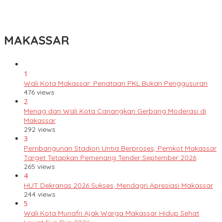
Lomba Rakyat Gelar “Pidato AHY Muda 2026”, Dorong Pelajar
Indonesia Berani Sampaikan Gagasan untuk Bangsa
MAKASSAR
1
Wali Kota Makassar: Penataan PKL Bukan Penggusuran
476 views
2
Menag dan Wali Kota Canangkan Gerbang Moderasi di
Makassar
292 views
3
Pembangunan Stadion Untia Berproses, Pemkot Makassar
Target Tetapkan Pemenang Tender September 2026
265 views
4
HUT Dekranas 2026 Sukses, Mendagri Apresiasi Makassar
244 views
5
Wali Kota Munafri Ajak Warga Makassar Hidup Sehat