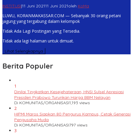
INSTITUSI
|
11 Juni 2021
11 Juni 2021
oleh
KoMa
LUWU, KORANMAKASSAR.COM — Sebanyak 30 orang petani
jagung yang tergabung dalam kelompok
Tidak Ada Lagi Postingan yang Tersedia.
Tidak ada lagi halaman untuk dimuat.
Lihat Selengkapnya
Berita Populer
1
Dinilai Tingkatkan Kesejehateraan, HNSI Sulsel Apresiasi
Presiden Prabowo Turunkan Harga BBM Nelayan
Di KOMUNITAS/ORGANISASI
1,193 views
2
HIPMI Maros Siapkan 80 Pengurus Kampus, Cetak Generasi
Pengusaha Muda
Di KOMUNITAS/ORGANISASI
797 views
3