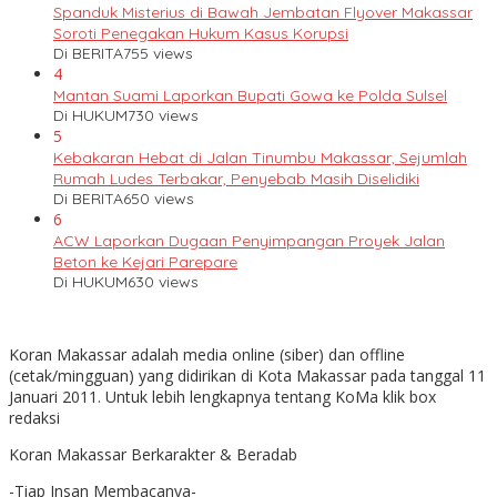
Spanduk Misterius di Bawah Jembatan Flyover Makassar
Soroti Penegakan Hukum Kasus Korupsi
Di BERITA
755 views
4
Mantan Suami Laporkan Bupati Gowa ke Polda Sulsel
Di HUKUM
730 views
5
Kebakaran Hebat di Jalan Tinumbu Makassar, Sejumlah
Rumah Ludes Terbakar, Penyebab Masih Diselidiki
Di BERITA
650 views
6
ACW Laporkan Dugaan Penyimpangan Proyek Jalan
Beton ke Kejari Parepare
Di HUKUM
630 views
Koran Makassar adalah media online (siber) dan offline
(cetak/mingguan) yang didirikan di Kota Makassar pada tanggal 11
Januari 2011. Untuk lebih lengkapnya tentang KoMa klik box
redaksi
Koran Makassar Berkarakter & Beradab
-Tiap Insan Membacanya-