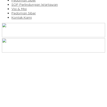
Pedoman Siber
SOP Perlindungan Wartawan
Visi & Misi
Pedoman Siber
Kontak Kami
Legalitas Tower di Karuwisi–Sinrijala Dipertanyakan Warga
KBLI Hotel Diperbarui, Pelaku Usaha di Sulsel Diminta Segera
Sesuaikan Izin
UNIMEN Buka 8 Prodi Baru, Perkuat Akses Pendidikan Tinggi dan
Daya Saing Lulusan
Bank Sulselbar Bantu Dump Truck Sampah, Enrekang Perkuat
Layanan Kebersihan