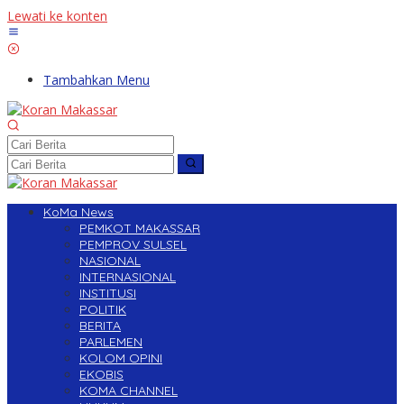
Lewati ke konten
Tambahkan Menu
KoMa News
PEMKOT MAKASSAR
PEMPROV SULSEL
NASIONAL
INTERNASIONAL
INSTITUSI
POLITIK
BERITA
PARLEMEN
KOLOM OPINI
EKOBIS
KOMA CHANNEL