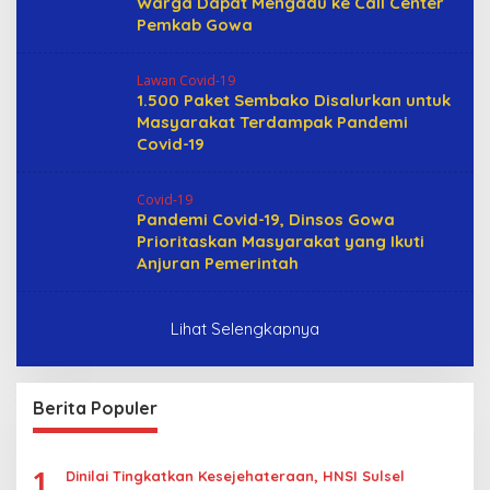
Warga Dapat Mengadu ke Call Center
Pemkab Gowa
Lawan Covid-19
1.500 Paket Sembako Disalurkan untuk
Masyarakat Terdampak Pandemi
Covid-19
Covid-19
Pandemi Covid-19, Dinsos Gowa
Prioritaskan Masyarakat yang Ikuti
Anjuran Pemerintah
Lihat Selengkapnya
Berita Populer
1
Dinilai Tingkatkan Kesejehateraan, HNSI Sulsel