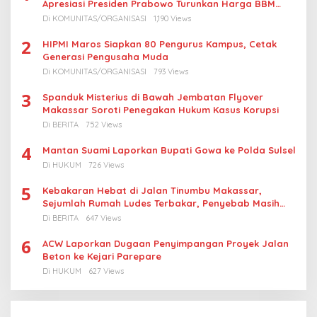
Apresiasi Presiden Prabowo Turunkan Harga BBM
Nelayan
Di KOMUNITAS/ORGANISASI
1,190 Views
2
HIPMI Maros Siapkan 80 Pengurus Kampus, Cetak
Generasi Pengusaha Muda
Di KOMUNITAS/ORGANISASI
793 Views
3
Spanduk Misterius di Bawah Jembatan Flyover
Makassar Soroti Penegakan Hukum Kasus Korupsi
Di BERITA
752 Views
4
Mantan Suami Laporkan Bupati Gowa ke Polda Sulsel
Di HUKUM
726 Views
5
Kebakaran Hebat di Jalan Tinumbu Makassar,
Sejumlah Rumah Ludes Terbakar, Penyebab Masih
Diselidiki
Di BERITA
647 Views
6
ACW Laporkan Dugaan Penyimpangan Proyek Jalan
Beton ke Kejari Parepare
Di HUKUM
627 Views