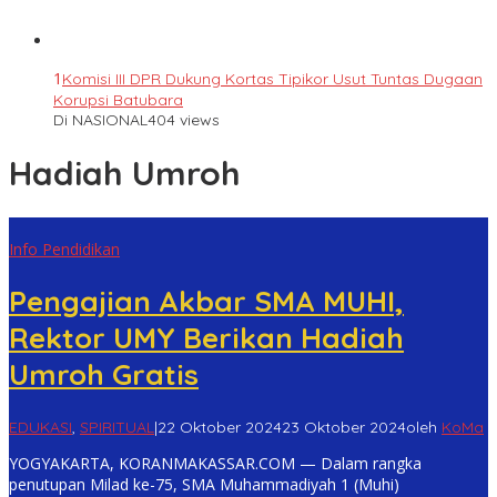
1
Komisi III DPR Dukung Kortas Tipikor Usut Tuntas Dugaan
Korupsi Batubara
Di NASIONAL
404 views
Hadiah Umroh
Info Pendidikan
Pengajian Akbar SMA MUHI,
Rektor UMY Berikan Hadiah
Umroh Gratis
EDUKASI
,
SPIRITUAL
|
22 Oktober 2024
23 Oktober 2024
oleh
KoMa
YOGYAKARTA, KORANMAKASSAR.COM — Dalam rangka
penutupan Milad ke-75, SMA Muhammadiyah 1 (Muhi)