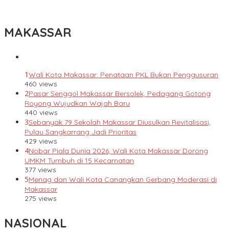
Indonesia Berani Sampaikan Gagasan untuk Bangsa
MAKASSAR
1
Wali Kota Makassar: Penataan PKL Bukan Penggusuran
460 views
2
Pasar Senggol Makassar Bersolek, Pedagang Gotong
Royong Wujudkan Wajah Baru
440 views
3
Sebanyak 79 Sekolah Makassar Diusulkan Revitalisasi,
Pulau Sangkarrang Jadi Prioritas
429 views
4
Nobar Piala Dunia 2026, Wali Kota Makassar Dorong
UMKM Tumbuh di 15 Kecamatan
377 views
5
Menag dan Wali Kota Canangkan Gerbang Moderasi di
Makassar
275 views
NASIONAL