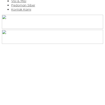
Visi & Misi
Pedoman Siber
Kontak Kami
Legalitas Tower di Karuwisi–Sinrijala Dipertanyakan Warga
KBLI Hotel Diperbarui, Pelaku Usaha di Sulsel Diminta Segera
Sesuaikan Izin
UNIMEN Buka 8 Prodi Baru, Perkuat Akses Pendidikan Tinggi dan
Daya Saing Lulusan
Bank Sulselbar Bantu Dump Truck Sampah, Enrekang Perkuat
Layanan Kebersihan
Lomba Rakyat Gelar “Pidato AHY Muda 2026”, Dorong Pelajar