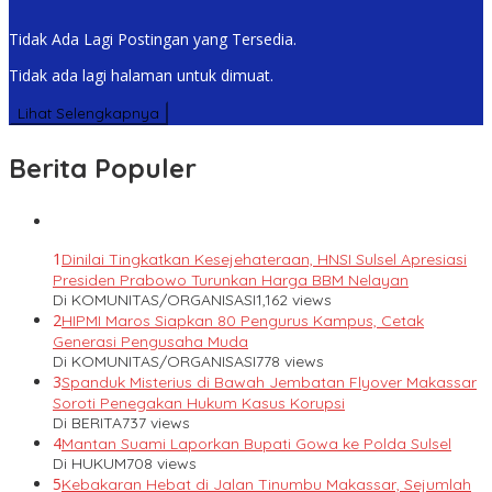
Tidak Ada Lagi Postingan yang Tersedia.
Tidak ada lagi halaman untuk dimuat.
Lihat Selengkapnya
Berita Populer
1
Dinilai Tingkatkan Kesejehateraan, HNSI Sulsel Apresiasi
Presiden Prabowo Turunkan Harga BBM Nelayan
Di KOMUNITAS/ORGANISASI
1,162 views
2
HIPMI Maros Siapkan 80 Pengurus Kampus, Cetak
Generasi Pengusaha Muda
Di KOMUNITAS/ORGANISASI
778 views
3
Spanduk Misterius di Bawah Jembatan Flyover Makassar
Soroti Penegakan Hukum Kasus Korupsi
Di BERITA
737 views
4
Mantan Suami Laporkan Bupati Gowa ke Polda Sulsel
Di HUKUM
708 views
5
Kebakaran Hebat di Jalan Tinumbu Makassar, Sejumlah