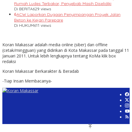
Rumah Ludes Terbakar, Penyebab Masih Diselidiki
Di BERITA
629 views
6
ACW Laporkan Dugaan Penyimpangan Proyek Jalan
Beton ke Kejari Parepare
Di HUKUM
611 views
Koran Makassar adalah media online (siber) dan offline
(cetak/mingguan) yang didirikan di Kota Makassar pada tanggal 11
Januari 2011. Untuk lebih lengkapnya tentang KoMa klik box
redaksi
Koran Makassar Berkarakter & Beradab
-Tiap Insan Membacanya-
© Copyright 2011-2021, koranmakassar.com