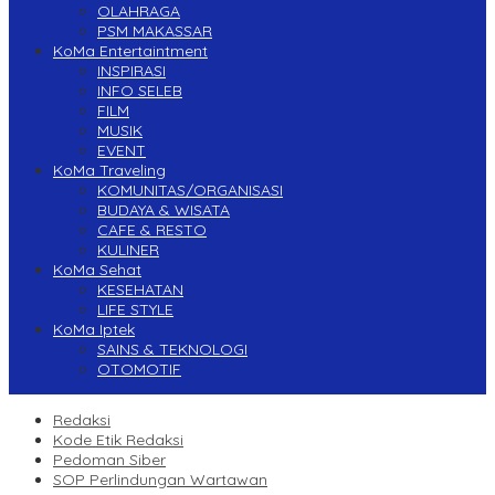
OLAHRAGA
PSM MAKASSAR
KoMa Entertaintment
INSPIRASI
INFO SELEB
FILM
MUSIK
EVENT
KoMa Traveling
KOMUNITAS/ORGANISASI
BUDAYA & WISATA
CAFE & RESTO
KULINER
KoMa Sehat
KESEHATAN
LIFE STYLE
KoMa Iptek
SAINS & TEKNOLOGI
OTOMOTIF
Redaksi
Kode Etik Redaksi
Pedoman Siber
SOP Perlindungan Wartawan