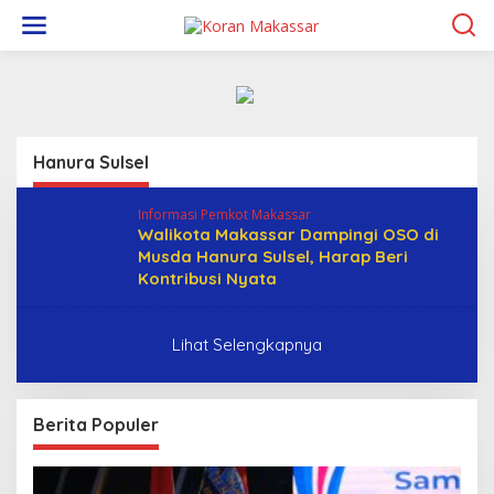
L
e
w
a
t
i
k
e
Hanura Sulsel
k
o
n
Informasi Pemkot Makassar
t
Walikota Makassar Dampingi OSO di
e
Musda Hanura Sulsel, Harap Beri
n
Kontribusi Nyata
Lihat Selengkapnya
Berita Populer