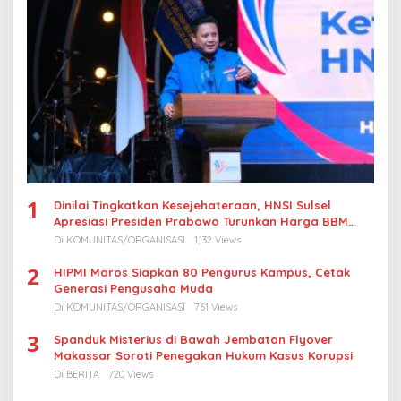
1
Dinilai Tingkatkan Kesejehateraan, HNSI Sulsel
Apresiasi Presiden Prabowo Turunkan Harga BBM
Nelayan
Di KOMUNITAS/ORGANISASI
1,132 Views
2
HIPMI Maros Siapkan 80 Pengurus Kampus, Cetak
Generasi Pengusaha Muda
Di KOMUNITAS/ORGANISASI
761 Views
3
Spanduk Misterius di Bawah Jembatan Flyover
Makassar Soroti Penegakan Hukum Kasus Korupsi
Di BERITA
720 Views