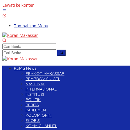
Lewati ke konten
Tambahkan Menu
KoMa News
PEMKOT MAKASSAR
PEMPROV SULSEL
NASIONAL
INTERNASIONAL
INSTITUSI
POLITIK
BERITA
PARLEMEN
KOLOM OPINI
EKOBIS
KOMA CHANNEL