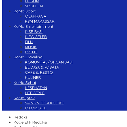
HUKUM
SPIRITUAL
KoMa Sport
OLAHRAGA
PSM MAKASSAR
KoMa Entertaintment
INSPIRASI
INFO SELEB
FILM
MUSIK
EVENT
KoMa Traveling
KOMUNITAS/ORGANISASI
BUDAYA & WISATA
CAFE & RESTO
KULINER
KoMa Sehat
KESEHATAN
LIFE STYLE
KoMa Iptek
SAINS & TEKNOLOGI
OTOMOTIF
Redaksi
Kode Etik Redaksi