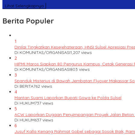
Lihat Selengkapnya
Berita Populer
1
Dinilai Tingkatkan Kesejehateraan, HNSI Sulsel Apresiasi 
Di KOMUNITAS/ORGANISASI
1,207 views
2
HIPMI Maros Siapkan 80 Pengurus Kampus, Cetak Generas
Di KOMUNITAS/ORGANISASI
803 views
3
Spanduk Misterius di Bawah Jembatan Flyover Makassar S
Di BERITA
762 views
4
Mantan Suami Laporkan Bupati Gowa ke Polda Sulsel
Di HUKUM
737 views
5
ACW Laporkan Dugaan Penyimpangan Proyek Jalan Beton k
Di HUKUM
637 views
6
Jusuf Kalla Kenang Rahmat Gobel sebagai Sosok Baik, Ram