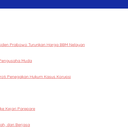
Presiden Prabowo Turunkan Harga BBM Nelayan
i Pengusaha Muda
oroti Penegakan Hukum Kasus Korupsi
e Kejari Parepare
ah, dan Berjasa