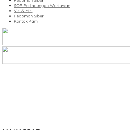
Pedoman Siber
SOP Perlindungan Wartawan
Visi & Misi
Pedoman Siber
Kontak Kami
Legalitas Tower di Karuwisi–Sinrijala Dipertanyakan Warga
KBLI Hotel Diperbarui, Pelaku Usaha di Sulsel Diminta Segera Sesua
UNIMEN Buka 8 Prodi Baru, Perkuat Akses Pendidikan Tinggi dan 
Bank Sulselbar Bantu Dump Truck Sampah, Enrekang Perkuat Lay
Lomba Rakyat Gelar “Pidato AHY Muda 2026”, Dorong Pelajar In