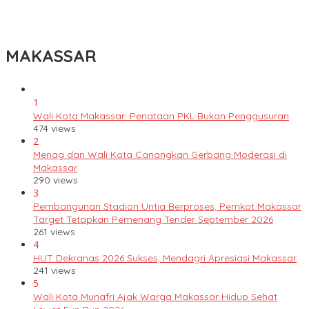
Lomba Rakyat Gelar “Pidato AHY Muda 2026”, Dorong Pelajar
Indonesia Berani Sampaikan Gagasan untuk Bangsa
MAKASSAR
1
Wali Kota Makassar: Penataan PKL Bukan Penggusuran
474 views
2
Menag dan Wali Kota Canangkan Gerbang Moderasi di
Makassar
290 views
3
Pembangunan Stadion Untia Berproses, Pemkot Makassar
Target Tetapkan Pemenang Tender September 2026
261 views
4
HUT Dekranas 2026 Sukses, Mendagri Apresiasi Makassar
241 views
5
Wali Kota Munafri Ajak Warga Makassar Hidup Sehat