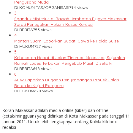
Pengusaha Muda
Di KOMUNITAS/ORGANISASI
794 views
3
Spanduk Misterius di Bawah Jembatan Flyover Makassar
Soroti Penegakan Hukum Kasus Korupsi
Di BERITA
753 views
4
Mantan Suami Laporkan Bupati Gowa ke Polda Sulsel
Di HUKUM
727 views
5
Kebakaran Hebat di Jalan Tinumbu Makassar, Sejumlah
Rumah Ludes Terbakar, Penyebab Masih Diselidiki
Di BERITA
648 views
6
ACW Laporkan Dugaan Penyimpangan Proyek Jalan
Beton ke Kejari Parepare
Di HUKUM
628 views
Koran Makassar adalah media online (siber) dan offline
(cetak/mingguan) yang didirikan di Kota Makassar pada tanggal 11
Januari 2011. Untuk lebih lengkapnya tentang KoMa klik box
redaksi