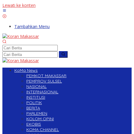
Lewati ke konten
Tambahkan Menu
KoMa News
PEMKOT MAKASSAR
PEMPROV SULSEL
NASIONAL
INTERNASIONAL
INSTITUSI
POLITIK
BERITA
PARLEMEN
KOLOM OPINI
EKOBIS
KOMA CHANNEL