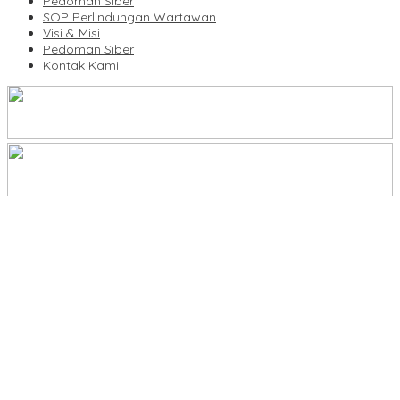
Pedoman Siber
SOP Perlindungan Wartawan
Visi & Misi
Pedoman Siber
Kontak Kami
Legalitas Tower di Karuwisi–Sinrijala Dipertanyakan Warga
KBLI Hotel Diperbarui, Pelaku Usaha di Sulsel Diminta Segera
Sesuaikan Izin
UNIMEN Buka 8 Prodi Baru, Perkuat Akses Pendidikan Tinggi dan
Daya Saing Lulusan
Bank Sulselbar Bantu Dump Truck Sampah, Enrekang Perkuat
Layanan Kebersihan