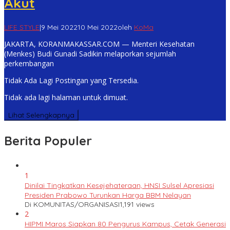
Akut
LIFE STYLE
|
9 Mei 2022
10 Mei 2022
oleh
KoMa
JAKARTA, KORANMAKASSAR.COM — Menteri Kesehatan
(Menkes) Budi Gunadi Sadikin melaporkan sejumlah
perkembangan
Tidak Ada Lagi Postingan yang Tersedia.
Tidak ada lagi halaman untuk dimuat.
Lihat Selengkapnya
Berita Populer
1
Dinilai Tingkatkan Kesejehateraan, HNSI Sulsel Apresiasi
Presiden Prabowo Turunkan Harga BBM Nelayan
Di KOMUNITAS/ORGANISASI
1,191 views
2
HIPMI Maros Siapkan 80 Pengurus Kampus, Cetak Generasi