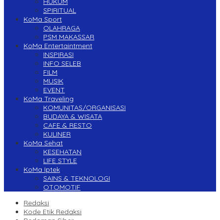
HUKUM
SPIRITUAL
KoMa Sport
OLAHRAGA
PSM MAKASSAR
KoMa Entertaintment
INSPIRASI
INFO SELEB
FILM
MUSIK
EVENT
KoMa Traveling
KOMUNITAS/ORGANISASI
BUDAYA & WISATA
CAFE & RESTO
KULINER
KoMa Sehat
KESEHATAN
LIFE STYLE
KoMa Iptek
SAINS & TEKNOLOGI
OTOMOTIF
Redaksi
Kode Etik Redaksi