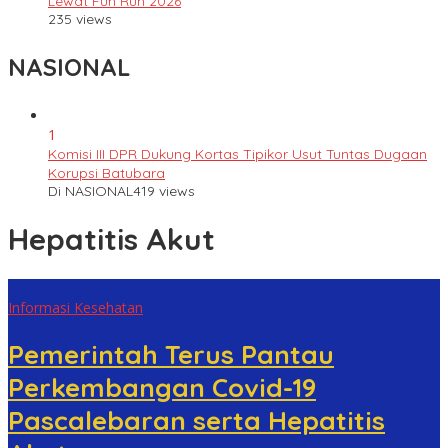
Lewat Fun Run 2026
235 views
NASIONAL
1
Komisi III DPR Dukung Kortas Tipikor Usut Tuntas Dugaan
Korupsi Batubara
Di NASIONAL
419 views
Hepatitis Akut
Informasi Kesehatan
Pemerintah Terus Pantau
Perkembangan Covid-19
Pascalebaran serta Hepatitis