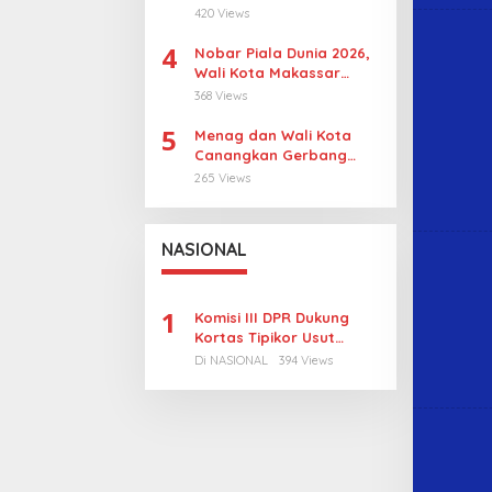
Revitalisasi, Pulau
420 Views
Sangkarrang Jadi
4
Prioritas
Nobar Piala Dunia 2026,
Wali Kota Makassar
Dorong UMKM Tumbuh di
368 Views
15 Kecamatan
5
Menag dan Wali Kota
Canangkan Gerbang
Moderasi di Makassar
265 Views
NASIONAL
1
Komisi III DPR Dukung
Kortas Tipikor Usut
Tuntas Dugaan Korupsi
Di NASIONAL
394 Views
Batubara