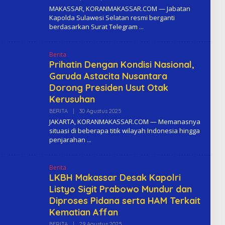
L
MAKASSAR, KORANMAKASSAR.COM — Jabatan
E
Kapolda Sulawesi Selatan resmi berganti
H
berdasarkan Surat Telegram
K
O
M
A
Berita
Prihatin Dengan Kondisi Nasional,
Garuda Astacita Nusantara
Dorong Presiden Usut Otak
Kerusuhan
BERITA
|
30 Agustus 2025
O
L
JAKARTA, KORANMAKASSAR.COM — Memanasnya
E
situasi di beberapa titik wilayah Indonesia hingga
H
penjarahan
K
O
M
A
Berita
LKBH Makassar Desak Kapolri
Listyo Sigit Prabowo Mundur dan
Diproses Pidana serta HAM Terkait
Kematian Affan
BERITA
|
29 Agustus 2025
O