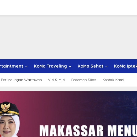
rtaintment
KoMa Traveling
KoMa Sehat
KoMa Ipte
 Perlindungan Wartawan
Visi & Misi
Pedoman Siber
Kontak Kami