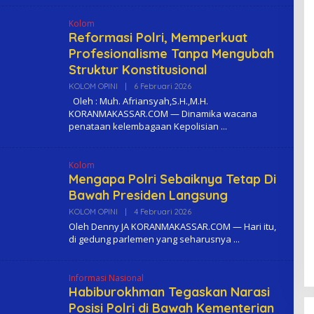
M
A
Kolom
Reformasi Polri, Memperkuat
Profesionalisme Tanpa Mengubah
Struktur Konstitusional
KOLOM OPINI
|
6 Februari 2026
O
L
Oleh : Muh. Afriansyah,S.H.,M.H.
E
KORANMAKASSAR.COM — Dinamika wacana
H
penataan kelembagaan Kepolisian
K
O
M
A
Kolom
Mengapa Polri Sebaiknya Tetap Di
Bawah Presiden Langsung
KOLOM OPINI
|
4 Februari 2026
O
L
Oleh Denny JA KORANMAKASSAR.COM — Hari itu,
E
di gedung parlemen yang seharusnya
H
K
O
M
Informasi Nasional
A
Habiburokhman Tegaskan Narasi
Posisi Polri di Bawah Kementerian