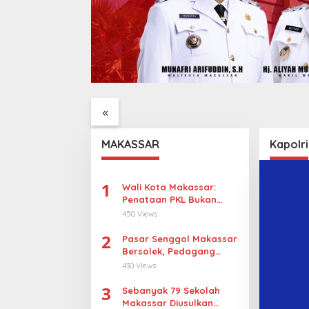
iperbarui,
UNIMEN Buka 8 Prodi Baru,
Lomba 
 di Sulsel
Perkuat Akses Pendidikan
“Pidat
era Sesuaikan
Tinggi dan Daya Saing
Dorong
«
Lulusan
Berani
Gagasa
MAKASSAR
Kapolri
1
Wali Kota Makassar:
Penataan PKL Bukan
Penggusuran
450 Views
2
Pasar Senggol Makassar
Bersolek, Pedagang
Gotong Royong
430 Views
Wujudkan Wajah Baru
3
Sebanyak 79 Sekolah
Makassar Diusulkan