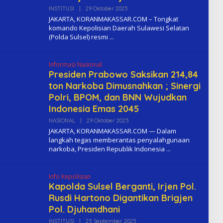
INSTITUSI
|
29 Oktober 2025
O
L
JAKARTA, KORANMAKASSAR.COM – Tongkat
E
komando Kepolisian Daerah Sulawesi Selatan
H
(Polda Sulsel) resmi
K
O
M
A
Informasi Nasional
Presiden Prabowo Saksikan 214,84
ton Narkoba Dimusnahkan ; Sinergi
Polri, BPOM, dan BNN Wujudkan
Indonesia Emas 2045
NASIONAL
|
29 Oktober 2025
O
L
JAKARTA, KORANMAKASSAR.COM — Dalam
E
langkah tegas memberantas penyalahgunaan
H
narkoba, Presiden Republik Indonesia
K
O
M
A
Info Kepolisian
Kapolda Sulsel Berganti, Irjen Pol.
Rusdi Hartono Digantikan Brigjen
Pol. Djuhandhani
INSTITUSI
|
25 September 2025
O