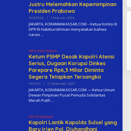
Justru Melemahkan Kepemimpinan
Presiden Prabowo
NASIONAL
|
1 Februari 2026
O
L
JAKARTA, KORANMAKASSAR.COM – Ketua Komisi III
E
DPR RI Habiburokhman menyatakan bahwa
H
narasi
K
O
M
A
Informasi Hukum
Ketum PSMP Desak Kapolri Atensi
Serius, Dugaan Korupsi Dinkes
Parepare Rp6,3 Miliar Diminta
Segera Tetapkan Tersangka
HUKUM
|
21 Desember 2025
O
L
JAKARTA, KORANMAKASSAR.COM — Ketua Umum
E
Dewan Pimpinan Pusat Pemuda Solidaritas
H
Merah Putih
K
O
M
A
Info Kepolisian
Kapolri Lantik Kapolda Sulsel yang
Baru Irjen Pol. Djuhandhani