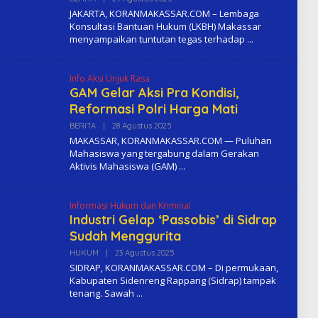
L
JAKARTA, KORANMAKASSAR.COM – Lembaga
E
Konsultasi Bantuan Hukum (LKBH) Makassar
H
menyampaikan tuntutan tegas terhadap
K
O
M
A
Info Aksi Unjuk Rasa
GAM Gelar Aksi Pra Kondisi,
Reformasi Polri Harga Mati
BERITA
|
28 Agustus 2025
O
L
MAKASSAR, KORANMAKASSAR.COM — Puluhan
E
Mahasiswa yang tergabung dalam Gerakan
H
Aktivis Mahasiswa (GAM)
K
O
M
A
Informasi Hukum dan Kriminal
Industri Gelap ‘Passobis’ di Sidrap
Sudah Menggurita
HUKUM
|
23 Agustus 2025
O
L
SIDRAP, KORANMAKASSAR.COM – Di permukaan,
E
Kabupaten Sidenreng Rappang (Sidrap) tampak
H
tenang. Sawah
K
O
M