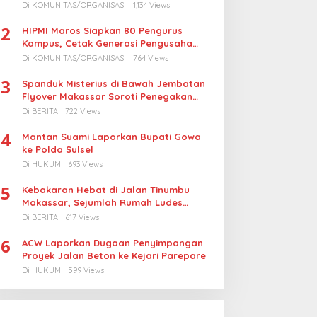
Turunkan Harga BBM Nelayan
Di KOMUNITAS/ORGANISASI
1,134 Views
2
HIPMI Maros Siapkan 80 Pengurus
Kampus, Cetak Generasi Pengusaha
Muda
Di KOMUNITAS/ORGANISASI
764 Views
3
Spanduk Misterius di Bawah Jembatan
Flyover Makassar Soroti Penegakan
Hukum Kasus Korupsi
Di BERITA
722 Views
4
Mantan Suami Laporkan Bupati Gowa
ke Polda Sulsel
Di HUKUM
693 Views
5
Kebakaran Hebat di Jalan Tinumbu
Makassar, Sejumlah Rumah Ludes
Terbakar, Penyebab Masih Diselidiki
Di BERITA
617 Views
6
ACW Laporkan Dugaan Penyimpangan
Proyek Jalan Beton ke Kejari Parepare
Di HUKUM
599 Views