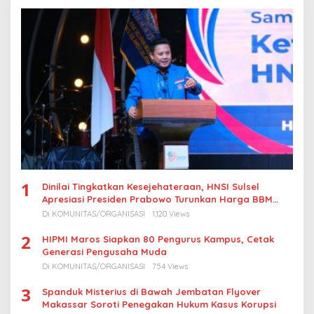
1
Dinilai Tingkatkan Kesejehateraan, HNSI Sulsel
Apresiasi Presiden Prabowo Turunkan Harga BBM
Nelayan
Di KOMUNITAS/ORGANISASI
1,120 Views
2
HIPMI Maros Siapkan 80 Pengurus Kampus, Cetak
Generasi Pengusaha Muda
Di KOMUNITAS/ORGANISASI
754 Views
3
Spanduk Misterius di Bawah Jembatan Flyover
Makassar Soroti Penegakan Hukum Kasus Korupsi