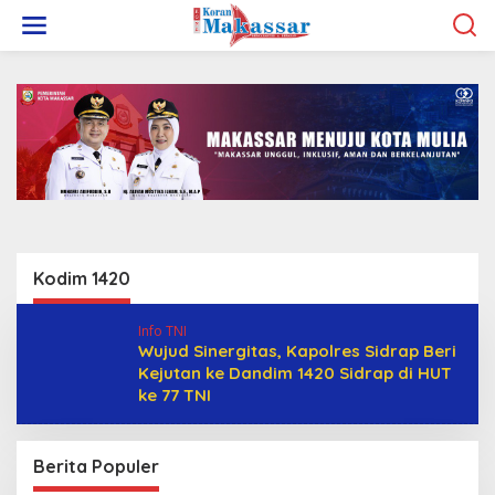
L
e
w
a
t
i
k
e
k
o
n
t
e
n
Kodim 1420
Info TNI
Wujud Sinergitas, Kapolres Sidrap Beri
Kejutan ke Dandim 1420 Sidrap di HUT
ke 77 TNI
Berita Populer