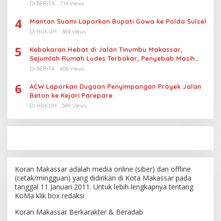
Di BERITA
714 Views
4
Mantan Suami Laporkan Bupati Gowa ke Polda Sulsel
Di HUKUM
684 Views
5
Kebakaran Hebat di Jalan Tinumbu Makassar,
Sejumlah Rumah Ludes Terbakar, Penyebab Masih
Diselidiki
Di BERITA
606 Views
6
ACW Laporkan Dugaan Penyimpangan Proyek Jalan
Beton ke Kejari Parepare
Di HUKUM
589 Views
Koran Makassar adalah media online (siber) dan offline
(cetak/mingguan) yang didirikan di Kota Makassar pada
tanggal 11 Januari 2011. Untuk lebih lengkapnya tentang
KoMa klik box redaksi
Koran Makassar Berkarakter & Beradab