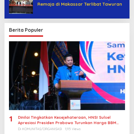
Remaja di Makassar Terlibat Tawuran
Berita Populer
1
Dinilai Tingkatkan Kesejehateraan, HNSI Sulsel
Apresiasi Presiden Prabowo Turunkan Harga BBM
Nelayan
Di KOMUNITAS/ORGANISASI
1,115 Views