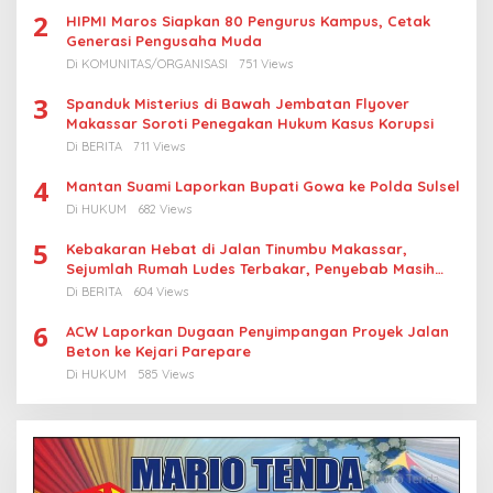
2
HIPMI Maros Siapkan 80 Pengurus Kampus, Cetak
Generasi Pengusaha Muda
Di KOMUNITAS/ORGANISASI
751 Views
3
Spanduk Misterius di Bawah Jembatan Flyover
Makassar Soroti Penegakan Hukum Kasus Korupsi
Di BERITA
711 Views
4
Mantan Suami Laporkan Bupati Gowa ke Polda Sulsel
Di HUKUM
682 Views
5
Kebakaran Hebat di Jalan Tinumbu Makassar,
Sejumlah Rumah Ludes Terbakar, Penyebab Masih
Diselidiki
Di BERITA
604 Views
6
ACW Laporkan Dugaan Penyimpangan Proyek Jalan
Beton ke Kejari Parepare
Di HUKUM
585 Views