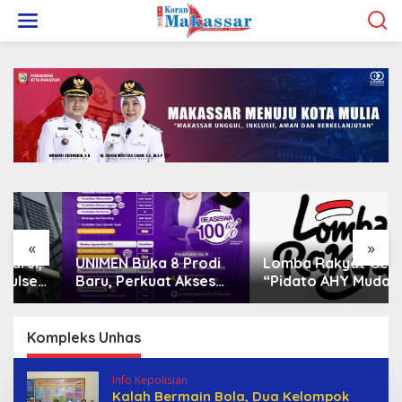
L
e
w
a
t
i
k
e
k
o
n
t
e
n
«
»
UNIMEN Buka 8 Prodi
Lomba Rakyat Gelar
Baru, Perkuat Akses
“Pidato AHY Muda
Pendidikan Tinggi dan
2026”, Dorong Pelajar
Daya Saing Lulusan
Indonesia Berani
Sampaikan Gagasan
Kompleks Unhas
untuk Bangsa
Info Kepolisian
Kalah Bermain Bola, Dua Kelompok