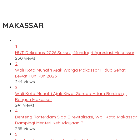
Lomba Rakyat Gelar “Pidato AHY Muda 2026”, Dorong Pelajar
Indonesia Berani Sampaikan Gagasan untuk Bangsa
MAKASSAR
1
HUT Dekranas 2026 Sukses, Mendagri Apresiasi Makassar
250 views
2
Wali Kota Munafri Ajak Warga Makassar Hidup Sehat
Lewat Fun Run 2026
244 views
3
Wali Kota Munafri Ajak Kiwal Garuda Hitam Bersinergi
Bangun Makassar
241 views
4
Benteng Rotterdam Siap Direvitalisasi, Wali Kota Makassar
Dampingi Menteri Kebudayaan RI
235 views
5