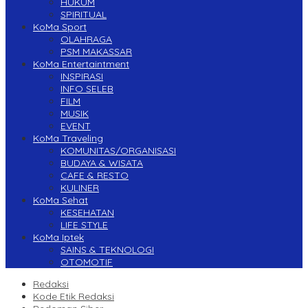
HUKUM
SPIRITUAL
KoMa Sport
OLAHRAGA
PSM MAKASSAR
KoMa Entertaintment
INSPIRASI
INFO SELEB
FILM
MUSIK
EVENT
KoMa Traveling
KOMUNITAS/ORGANISASI
BUDAYA & WISATA
CAFE & RESTO
KULINER
KoMa Sehat
KESEHATAN
LIFE STYLE
KoMa Iptek
SAINS & TEKNOLOGI
OTOMOTIF
Redaksi
Kode Etik Redaksi