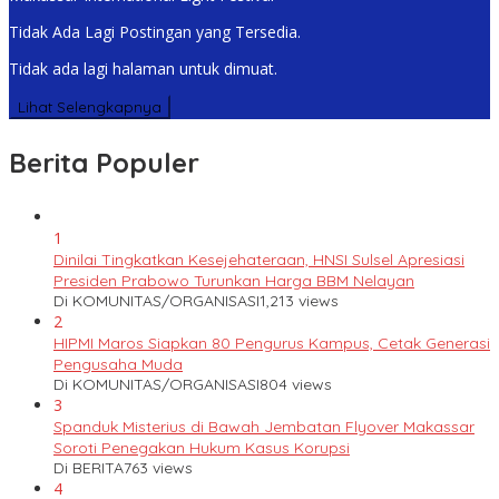
Tidak Ada Lagi Postingan yang Tersedia.
Tidak ada lagi halaman untuk dimuat.
Lihat Selengkapnya
Berita Populer
1
Dinilai Tingkatkan Kesejehateraan, HNSI Sulsel Apresiasi
Presiden Prabowo Turunkan Harga BBM Nelayan
Di KOMUNITAS/ORGANISASI
1,213 views
2
HIPMI Maros Siapkan 80 Pengurus Kampus, Cetak Generasi
Pengusaha Muda
Di KOMUNITAS/ORGANISASI
804 views
3
Spanduk Misterius di Bawah Jembatan Flyover Makassar
Soroti Penegakan Hukum Kasus Korupsi
Di BERITA
763 views
4