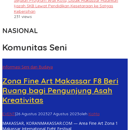
Sejalan Program Wali Kota, Disdik Makassar Hadirkan
Ijazah SKB Lewat Pendidikan Kesetaraan ke Satgas
Kebersihan
231 views
NASIONAL
Komunitas Seni
Informasi Seni dan Budaya
Zona Fine Art Makassar F8 Beri
Ruang bagi Pengunjung Asah
Kreativitas
EVENT
|
26 Agustus 2023
27 Agustus 2023
oleh
KoMa
MAKASSAR, KORANMAKASSAR.COM — Area Fine Art Zona 1
Makassar International Eight Festival