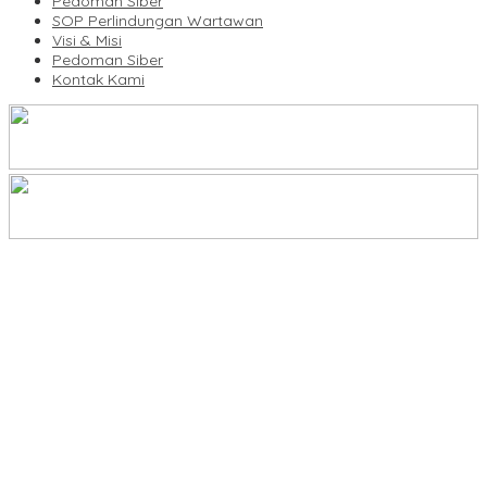
Pedoman Siber
SOP Perlindungan Wartawan
Visi & Misi
Pedoman Siber
Kontak Kami
Legalitas Tower di Karuwisi–Sinrijala Dipertanyakan Warga
KBLI Hotel Diperbarui, Pelaku Usaha di Sulsel Diminta Segera
Sesuaikan Izin
UNIMEN Buka 8 Prodi Baru, Perkuat Akses Pendidikan Tinggi dan
Daya Saing Lulusan
Bank Sulselbar Bantu Dump Truck Sampah, Enrekang Perkuat
Layanan Kebersihan