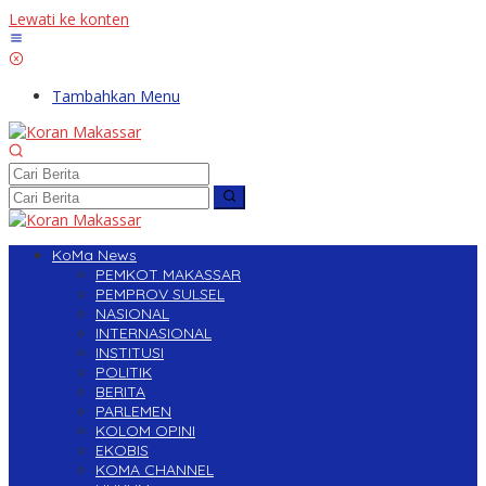
Lewati ke konten
Tambahkan Menu
KoMa News
PEMKOT MAKASSAR
PEMPROV SULSEL
NASIONAL
INTERNASIONAL
INSTITUSI
POLITIK
BERITA
PARLEMEN
KOLOM OPINI
EKOBIS
KOMA CHANNEL