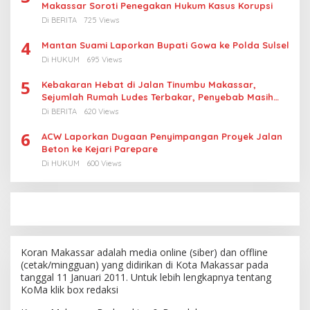
Makassar Soroti Penegakan Hukum Kasus Korupsi
Di BERITA
725 Views
4
Mantan Suami Laporkan Bupati Gowa ke Polda Sulsel
Di HUKUM
695 Views
5
Kebakaran Hebat di Jalan Tinumbu Makassar,
Sejumlah Rumah Ludes Terbakar, Penyebab Masih
Diselidiki
Di BERITA
620 Views
6
ACW Laporkan Dugaan Penyimpangan Proyek Jalan
Beton ke Kejari Parepare
Di HUKUM
600 Views
Koran Makassar adalah media online (siber) dan offline
(cetak/mingguan) yang didirikan di Kota Makassar pada
tanggal 11 Januari 2011. Untuk lebih lengkapnya tentang
KoMa klik box redaksi