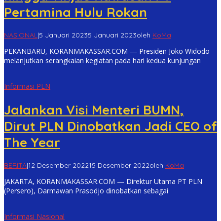
Pertamina Hulu Rokan
NASIONAL
|
5 Januari 2023
5 Januari 2023
oleh
KoMa
PEKANBARU, KORANMAKASSAR.COM — Presiden Joko Widodo
melanjutkan serangkaian kegiatan pada hari kedua kunjungan
Informasi PLN
Jalankan Visi Menteri BUMN,
Dirut PLN Dinobatkan Jadi CEO of
The Year
BERITA
|
12 Desember 2022
15 Desember 2022
oleh
KoMa
JAKARTA, KORANMAKASSAR.COM — Direktur Utama PT PLN
(Persero), Darmawan Prasodjo dinobatkan sebagai
Informasi Nasional