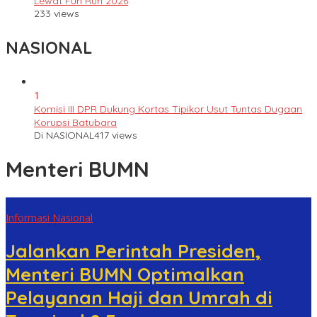
Lewat Fun Run 2026
233 views
NASIONAL
1
Komisi III DPR Dukung Kortas Tipikor Usut Tuntas Dugaan
Korupsi Batubara
Di NASIONAL
417 views
Menteri BUMN
Informasi Nasional
Jalankan Perintah Presiden,
Menteri BUMN Optimalkan
Pelayanan Haji dan Umrah di