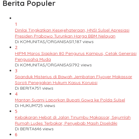
Berita Populer
1
Dinilai Tingkatkan Kesejehateraan, HNSI Sulsel Apresiasi
Presiden Prabowo Turunkan Harga BBM Nelayan
Di KOMUNITAS/ORGANISASI
1,187 views
2
HIPMI Maros Siapkan 80 Pengurus Kampus, Cetak Generasi
Pengusaha Muda
Di KOMUNITAS/ORGANISASI
792 views
3
Spanduk Misterius di Bawah Jembatan Flyover Makassar
Soroti Penegakan Hukum Kasus Korupsi
Di BERITA
751 views
4
Mantan Suami Laporkan Bupati Gowa ke Polda Sulsel
Di HUKUM
725 views
5
Kebakaran Hebat di Jalan Tinumbu Makassar, Sejumlah
Rumah Ludes Terbakar, Penyebab Masih Diselidiki
Di BERITA
646 views
6