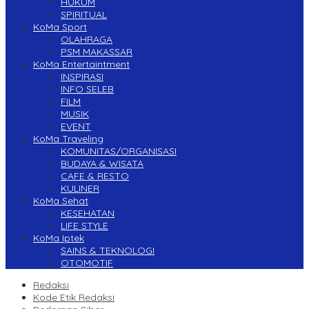
HUKUM
SPIRITUAL
KoMa Sport
OLAHRAGA
PSM MAKASSAR
KoMa Entertaintment
INSPIRASI
INFO SELEB
FILM
MUSIK
EVENT
KoMa Traveling
KOMUNITAS/ORGANISASI
BUDAYA & WISATA
CAFE & RESTO
KULINER
KoMa Sehat
KESEHATAN
LIFE STYLE
KoMa Iptek
SAINS & TEKNOLOGI
OTOMOTIF
Redaksi
Kode Etik Redaksi