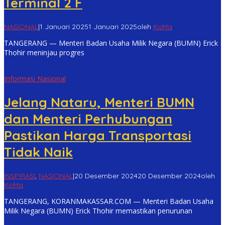
Terminal 2 F
NASIONAL
|
1 Januari 2025
1 Januari 2025
oleh
KoMa
TANGERANG — Menteri Badan Usaha Milik Negara (BUMN) Erick
Thohir meninjau progres
Informasi Nasional
Jelang Nataru, Menteri BUMN
dan Menteri Perhubungan
Pastikan Harga Transportasi
Tidak Naik
INSPIRASI
,
NASIONAL
|
20 Desember 2024
20 Desember 2024
oleh
KoMa
TANGERANG, KORANMAKASSAR.COM — Menteri Badan Usaha
Milik Negara (BUMN) Erick Thohir memastikan penurunan