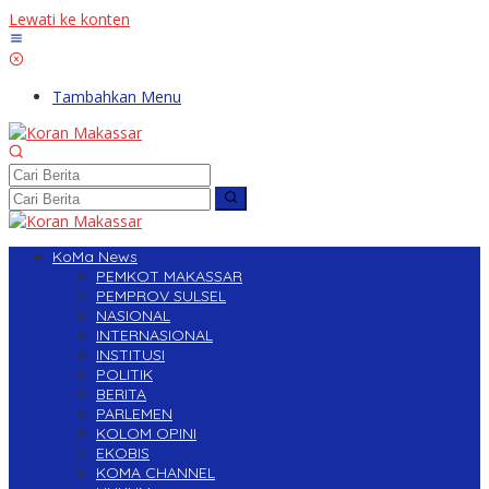
Lewati ke konten
Tambahkan Menu
KoMa News
PEMKOT MAKASSAR
PEMPROV SULSEL
NASIONAL
INTERNASIONAL
INSTITUSI
POLITIK
BERITA
PARLEMEN
KOLOM OPINI
EKOBIS
KOMA CHANNEL