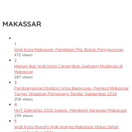
Lomba Rakyat Gelar “Pidato AHY Muda 2026”, Dorong Pelajar
Indonesia Berani Sampaikan Gagasan untuk Bangsa
MAKASSAR
1
Wali Kota Makassar: Penataan PKL Bukan Penggusuran
472 views
2
Menag dan Wali Kota Canangkan Gerbang Moderasi di
Makassar
287 views
3
Pembangunan Stadion Untia Berproses, Pemkot Makassar
Target Tetapkan Pemenang Tender September 2026
258 views
4
HUT Dekranas 2026 Sukses, Mendagri Apresiasi Makassar
239 views
5
Wali Kota Munafri Ajak Warga Makassar Hidup Sehat