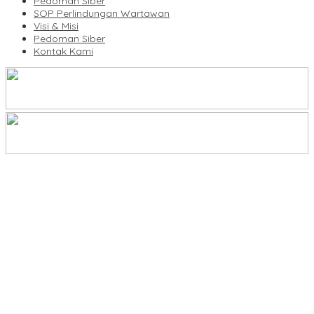
Pedoman Siber
SOP Perlindungan Wartawan
Visi & Misi
Pedoman Siber
Kontak Kami
Legalitas Tower di Karuwisi–Sinrijala Dipertanyakan Warga
KBLI Hotel Diperbarui, Pelaku Usaha di Sulsel Diminta Segera
Sesuaikan Izin
UNIMEN Buka 8 Prodi Baru, Perkuat Akses Pendidikan Tinggi dan
Daya Saing Lulusan
Bank Sulselbar Bantu Dump Truck Sampah, Enrekang Perkuat
Layanan Kebersihan