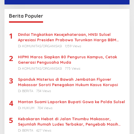
Berita Populer
1
Dinilai Tingkatkan Kesejehateraan, HNSI Sulsel
Apresiasi Presiden Prabowo Turunkan Harga BBM
Nelayan
Di KOMUNITAS/ORGANISASI
1,159 Views
2
HIPMI Maros Siapkan 80 Pengurus Kampus, Cetak
Generasi Pengusaha Muda
Di KOMUNITAS/ORGANISASI
775 Views
3
Spanduk Misterius di Bawah Jembatan Flyover
Makassar Soroti Penegakan Hukum Kasus Korupsi
Di BERITA
734 Views
4
Mantan Suami Laporkan Bupati Gowa ke Polda Sulsel
Di HUKUM
704 Views
5
Kebakaran Hebat di Jalan Tinumbu Makassar,
Sejumlah Rumah Ludes Terbakar, Penyebab Masih
Diselidiki
Di BERITA
627 Views