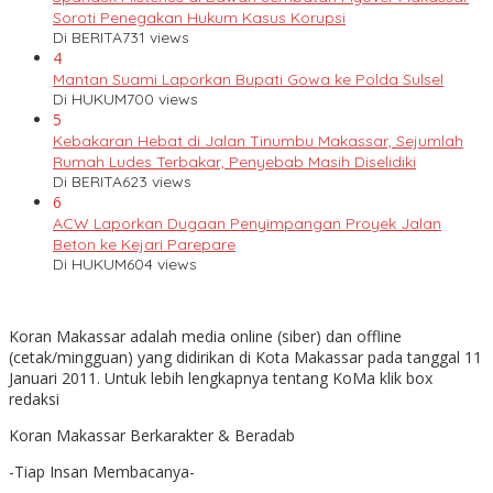
Soroti Penegakan Hukum Kasus Korupsi
Di BERITA
731 views
4
Mantan Suami Laporkan Bupati Gowa ke Polda Sulsel
Di HUKUM
700 views
5
Kebakaran Hebat di Jalan Tinumbu Makassar, Sejumlah
Rumah Ludes Terbakar, Penyebab Masih Diselidiki
Di BERITA
623 views
6
ACW Laporkan Dugaan Penyimpangan Proyek Jalan
Beton ke Kejari Parepare
Di HUKUM
604 views
Koran Makassar adalah media online (siber) dan offline
(cetak/mingguan) yang didirikan di Kota Makassar pada tanggal 11
Januari 2011. Untuk lebih lengkapnya tentang KoMa klik box
redaksi
Koran Makassar Berkarakter & Beradab
-Tiap Insan Membacanya-