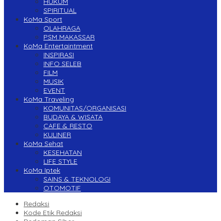
HUKUM
SPIRITUAL
KoMa Sport
OLAHRAGA
PSM MAKASSAR
KoMa Entertaintment
INSPIRASI
INFO SELEB
FILM
MUSIK
EVENT
KoMa Traveling
KOMUNITAS/ORGANISASI
BUDAYA & WISATA
CAFE & RESTO
KULINER
KoMa Sehat
KESEHATAN
LIFE STYLE
KoMa Iptek
SAINS & TEKNOLOGI
OTOMOTIF
Redaksi
Kode Etik Redaksi