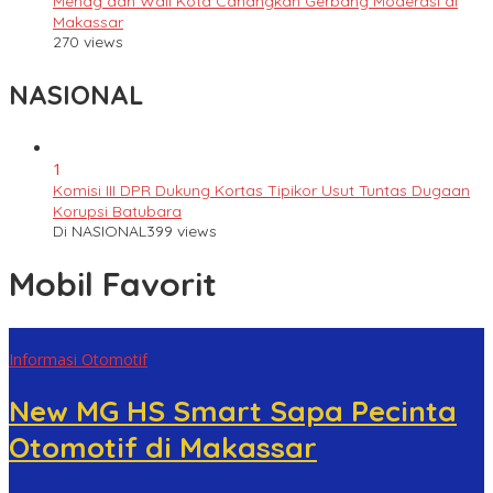
Menag dan Wali Kota Canangkan Gerbang Moderasi di
Makassar
270 views
NASIONAL
1
Komisi III DPR Dukung Kortas Tipikor Usut Tuntas Dugaan
Korupsi Batubara
Di NASIONAL
399 views
Mobil Favorit
Informasi Otomotif
New MG HS Smart Sapa Pecinta
Otomotif di Makassar