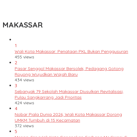
Lomba Rakyat Gelar “Pidato AHY Muda 2026”, Dorong Pelajar
Indonesia Berani Sampaikan Gagasan untuk Bangsa
MAKASSAR
1
Wali Kota Makassar: Penataan PKL Bukan Penggusuran
455 views
2
Pasar Senggol Makassar Bersolek, Pedagang Gotong
Royong Wujudkan Wajah Baru
434 views
3
Sebanyak 79 Sekolah Makassar Diusulkan Revitalisasi,
Pulau Sangkarrang Jadi Prioritas
424 views
4
Nobar Piala Dunia 2026, Wali Kota Makassar Dorong
UMKM Tumbuh di 15 Kecamatan
372 views
5