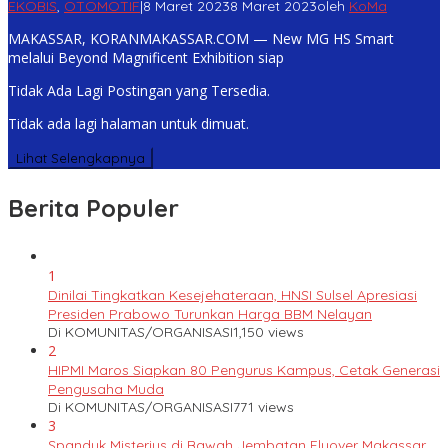
EKOBIS
,
OTOMOTIF
|
8 Maret 2023
8 Maret 2023
oleh
KoMa
MAKASSAR, KORANMAKASSAR.COM — New MG HS Smart
melalui Beyond Magnificent Exhibition siap
Tidak Ada Lagi Postingan yang Tersedia.
Tidak ada lagi halaman untuk dimuat.
Lihat Selengkapnya
Berita Populer
1
Dinilai Tingkatkan Kesejehateraan, HNSI Sulsel Apresiasi
Presiden Prabowo Turunkan Harga BBM Nelayan
Di KOMUNITAS/ORGANISASI
1,150 views
2
HIPMI Maros Siapkan 80 Pengurus Kampus, Cetak Generasi
Pengusaha Muda
Di KOMUNITAS/ORGANISASI
771 views
3
Spanduk Misterius di Bawah Jembatan Flyover Makassar