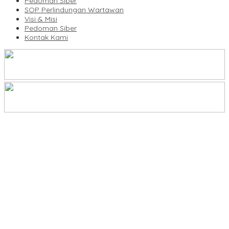
Pedoman Siber
SOP Perlindungan Wartawan
Visi & Misi
Pedoman Siber
Kontak Kami
Legalitas Tower di Karuwisi–Sinrijala Dipertanyakan Warga
KBLI Hotel Diperbarui, Pelaku Usaha di Sulsel Diminta Segera
Sesuaikan Izin
UNIMEN Buka 8 Prodi Baru, Perkuat Akses Pendidikan Tinggi dan
Daya Saing Lulusan
Bank Sulselbar Bantu Dump Truck Sampah, Enrekang Perkuat
Layanan Kebersihan