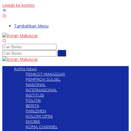
Lewati ke konten
Tambahkan Menu
KoMa News
PEMKOT MAKASSAR
PEMPROV SULSEL
NASIONAL
INTERNASIONAL
INSTITUSI
POLITIK
BERITA
PARLEMEN
KOLOM OPINI
EKOBIS
KOMA CHANNEL