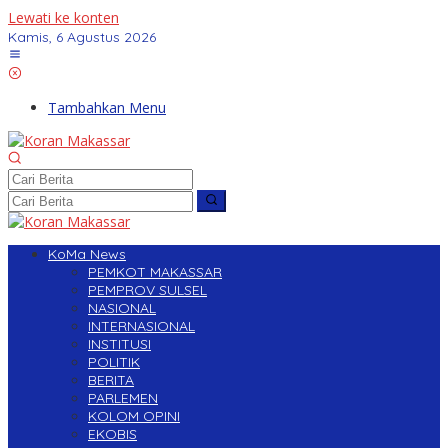
Lewati ke konten
Kamis, 6 Agustus 2026
Tambahkan Menu
KoMa News
PEMKOT MAKASSAR
PEMPROV SULSEL
NASIONAL
INTERNASIONAL
INSTITUSI
POLITIK
BERITA
PARLEMEN
KOLOM OPINI
EKOBIS