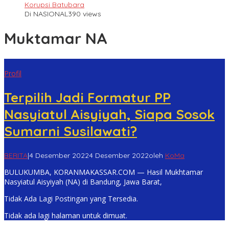
Korupsi Batubara
Di NASIONAL
390 views
Muktamar NA
Profil
Terpilih Jadi Formatur PP
Nasyiatul Aisyiyah, Siapa Sosok
Sumarni Susilawati?
BERITA
|
4 Desember 2022
4 Desember 2022
oleh
KoMa
BULUKUMBA, KORANMAKASSAR.COM — Hasil Mukhtamar
Nasyiatul Aisyiyah (NA) di Bandung, Jawa Barat,
Tidak Ada Lagi Postingan yang Tersedia.
Tidak ada lagi halaman untuk dimuat.