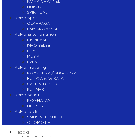
KOMA CHANNEL
HUKUM
SPIRITUAL
KoMa Sport
OLAHRAGA
PSM MAKASSAR
KoMa Entertaintment
INSPIRASI
INFO SELEB
FILM
MUSIK
EVENT
KoMa Traveling
KOMUNITAS/ORGANISASI
BUDAYA & WISATA
CAFE & RESTO
KULINER
KoMa Sehat
KESEHATAN
LIFE STYLE
KoMa Iptek
SAINS & TEKNOLOGI
OTOMOTIF
Redaksi