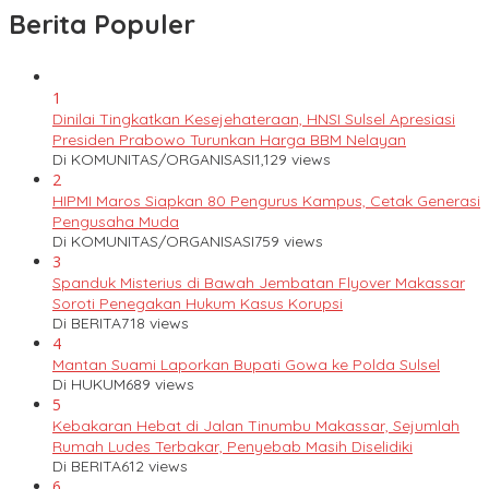
Berita Populer
1
Dinilai Tingkatkan Kesejehateraan, HNSI Sulsel Apresiasi
Presiden Prabowo Turunkan Harga BBM Nelayan
Di KOMUNITAS/ORGANISASI
1,129 views
2
HIPMI Maros Siapkan 80 Pengurus Kampus, Cetak Generasi
Pengusaha Muda
Di KOMUNITAS/ORGANISASI
759 views
3
Spanduk Misterius di Bawah Jembatan Flyover Makassar
Soroti Penegakan Hukum Kasus Korupsi
Di BERITA
718 views
4
Mantan Suami Laporkan Bupati Gowa ke Polda Sulsel
Di HUKUM
689 views
5
Kebakaran Hebat di Jalan Tinumbu Makassar, Sejumlah
Rumah Ludes Terbakar, Penyebab Masih Diselidiki
Di BERITA
612 views
6