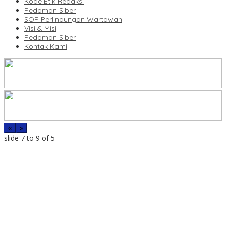
Kode Etik Redaksi
Pedoman Siber
SOP Perlindungan Wartawan
Visi & Misi
Pedoman Siber
Kontak Kami
«
»
slide
7 to 9
of 5