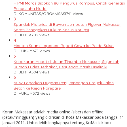
HIPMI Maros Siapkan 80 Pengurus Kampus, Cetak Generasi
Pengusaha Muda
Di KOMUNITAS/ORGANISASI
741 views
3
Spanduk Misterius di Bawah Jembatan Flyover Makassar
Soroti Penegakan Hukum Kasus Korupsi
Di BERITA
702 views
4
Mantan Suami Laporkan Bupati Gowa ke Polda Sulsel
Di HUKUM
671 views
5
Kebakaran Hebat di Jalan Tinumbu Makassar, Sejumlah
Rumah Ludes Terbakar, Penyebab Masih Diselidiki
Di BERITA
594 views
6
ACW Laporkan Dugaan Penyimpangan Proyek Jalan
Beton ke Kejari Parepare
Di HUKUM
572 views
Koran Makassar adalah media online (siber) dan offline
(cetak/mingguan) yang didirikan di Kota Makassar pada tanggal 11
Januari 2011. Untuk lebih lengkapnya tentang KoMa klik box