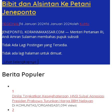
Bibit dan Alsintan Ke Petani
Jeneponto
REGIONAL
|
16 Januari 2024
16 Januari 2024
oleh
KoMa
JENEPONTO, KORANMAKASSAR.COM — Menteri Pertanian RI,
Andi Amran Sulaiman membahas pupuk subsidi
Tidak Ada Lagi Postingan yang Tersedia.
Tidak ada lagi halaman untuk dimuat.
Lihat Selengkapnya
Berita Populer
1
Dinilai Tingkatkan Kesejehateraan, HNSI Sulsel Apresiasi
Presiden Prabowo Turunkan Harga BBM Nelayan
Di KOMUNITAS/ORGANISASI
1,094 views
2