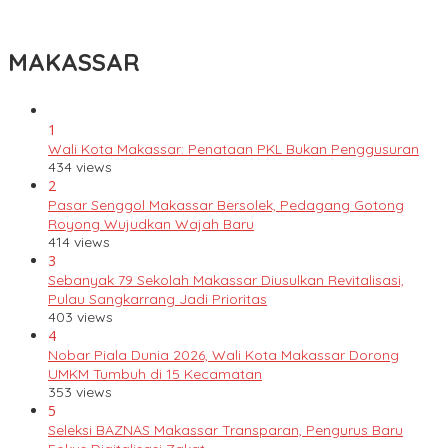
Ronda Malam Cegah Kriminalitas
MAKASSAR
1
Wali Kota Makassar: Penataan PKL Bukan Penggusuran
434 views
2
Pasar Senggol Makassar Bersolek, Pedagang Gotong
Royong Wujudkan Wajah Baru
414 views
3
Sebanyak 79 Sekolah Makassar Diusulkan Revitalisasi,
Pulau Sangkarrang Jadi Prioritas
403 views
4
Nobar Piala Dunia 2026, Wali Kota Makassar Dorong
UMKM Tumbuh di 15 Kecamatan
353 views
5
Seleksi BAZNAS Makassar Transparan, Pengurus Baru