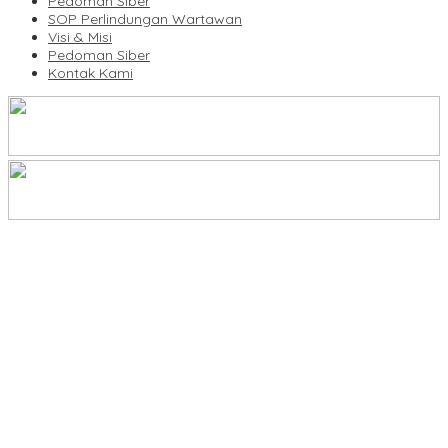
Pedoman Siber
SOP Perlindungan Wartawan
Visi & Misi
Pedoman Siber
Kontak Kami
IMO Indonesia Hadiri Rakerkornas ke XXXV Apindo di Makassar
IWO Pinrang Siap Kawal Program MBG Lewat Investigasi
Jurnalistik
IWO Pinrang Kenang Sosok Humanis IPTU Mangopo Mansyur
Kent Mukti Ali Kembali Pimpin Percasi Pinrang, Didin Halim
Dorong Pembinaan Atlet Berkelanjutan
Pos Satkamling Pudatte Mammessa Juara I, Warga Perkuat