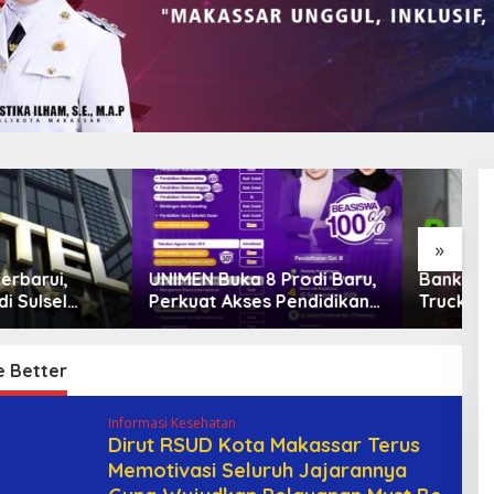
»
 Buka 8 Prodi Baru,
Bank Sulselbar Bantu Dump
L
t Akses Pendidikan
Truck Sampah, Enrekang
“
 dan Daya Saing
Perkuat Layanan
D
n
Kebersihan
B
G
e Better
Informasi Kesehatan
Dirut RSUD Kota Makassar Terus
Memotivasi Seluruh Jajarannya