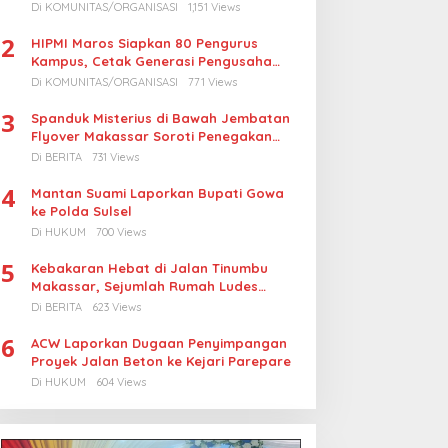
Turunkan Harga BBM Nelayan
Di KOMUNITAS/ORGANISASI
1,151 Views
2
HIPMI Maros Siapkan 80 Pengurus
Kampus, Cetak Generasi Pengusaha
Muda
Di KOMUNITAS/ORGANISASI
771 Views
3
Spanduk Misterius di Bawah Jembatan
Flyover Makassar Soroti Penegakan
Hukum Kasus Korupsi
Di BERITA
731 Views
4
Mantan Suami Laporkan Bupati Gowa
ke Polda Sulsel
Di HUKUM
700 Views
5
Kebakaran Hebat di Jalan Tinumbu
Makassar, Sejumlah Rumah Ludes
Terbakar, Penyebab Masih Diselidiki
Di BERITA
623 Views
6
ACW Laporkan Dugaan Penyimpangan
Proyek Jalan Beton ke Kejari Parepare
Di HUKUM
604 Views