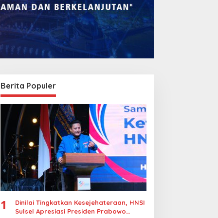
Berita Populer
omba Rakyat Gelar
Legalitas Tower di
Pidato AHY Muda 2026”,
Karuwisi–Sinrijala
orong Pelajar Indonesia
Dipertanyakan Warga
erani Sampaikan
agasan untuk Bangsa
1
Dinilai Tingkatkan Kesejehateraan, HNSI
Sulsel Apresiasi Presiden Prabowo