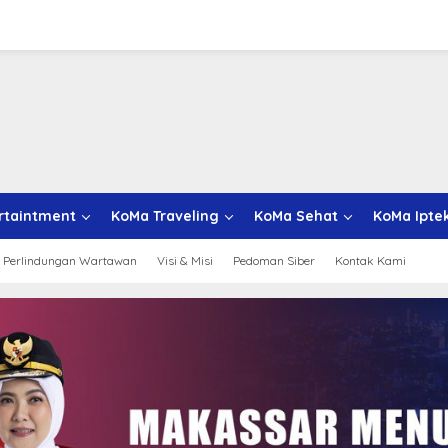
rtaintment
KoMa Traveling
KoMa Sehat
KoMa Ipte
 Perlindungan Wartawan
Visi & Misi
Pedoman Siber
Kontak Kami