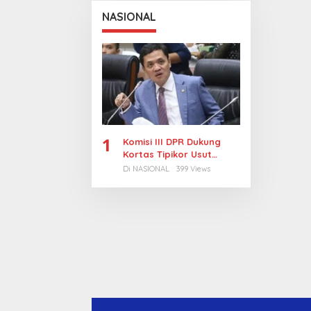
NASIONAL
1
Komisi III DPR Dukung
Kortas Tipikor Usut
Tuntas Dugaan Korupsi
Di NASIONAL
399 Views
Batubara