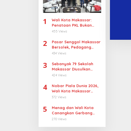
1
Wali Kota Makassar:
Penataan PKL Bukan
Penggusuran
455 Views
2
Pasar Senggol Makassar
Bersolek, Pedagang
Gotong Royong
434 Views
Wujudkan Wajah Baru
3
Sebanyak 79 Sekolah
Makassar Diusulkan
Revitalisasi, Pulau
424 Views
Sangkarrang Jadi
4
Prioritas
Nobar Piala Dunia 2026,
Wali Kota Makassar
Dorong UMKM Tumbuh di
372 Views
15 Kecamatan
5
Menag dan Wali Kota
Canangkan Gerbang
Moderasi di Makassar
270 Views