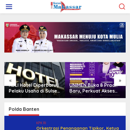
L
e
w
a
t
i
k
e
k
o
n
t
e
n
«
»
KBLI Hotel Diperbarui,
UNIMEN Buka 8 Prodi
Pelaku Usaha di Sulsel
Baru, Perkuat Akses
Diminta Segera
Pendidikan Tinggi dan
Sesuaikan Izin
Daya Saing Lulusan
Polda Banten
KPK RI
Orkestrasi Penanganan Tipikor, Ketua