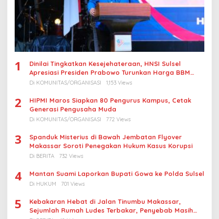
1
Dinilai Tingkatkan Kesejehateraan, HNSI Sulsel
Apresiasi Presiden Prabowo Turunkan Harga BBM
Nelayan
Di KOMUNITAS/ORGANISASI
1,153 Views
2
HIPMI Maros Siapkan 80 Pengurus Kampus, Cetak
Generasi Pengusaha Muda
Di KOMUNITAS/ORGANISASI
772 Views
3
Spanduk Misterius di Bawah Jembatan Flyover
Makassar Soroti Penegakan Hukum Kasus Korupsi
Di BERITA
732 Views
4
Mantan Suami Laporkan Bupati Gowa ke Polda Sulsel
Di HUKUM
701 Views
5
Kebakaran Hebat di Jalan Tinumbu Makassar,
Sejumlah Rumah Ludes Terbakar, Penyebab Masih
Diselidiki