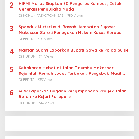
2
HIPMI Maros Siapkan 80 Pengurus Kampus, Cetak
Generasi Pengusaha Muda
Di KOMUNITAS/ORGANISASI
780 Views
3
Spanduk Misterius di Bawah Jembatan Flyover
Makassar Soroti Penegakan Hukum Kasus Korupsi
Di BERITA
740 Views
4
Mantan Suami Laporkan Bupati Gowa ke Polda Sulsel
Di HUKUM
711 Views
5
Kebakaran Hebat di Jalan Tinumbu Makassar,
Sejumlah Rumah Ludes Terbakar, Penyebab Masih
Diselidiki
Di BERITA
633 Views
6
ACW Laporkan Dugaan Penyimpangan Proyek Jalan
Beton ke Kejari Parepare
Di HUKUM
614 Views