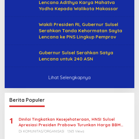
Lencana Adithya Karya Mahatva
Yodha Kepada Walikota Makassar
Wakili Presiden RI, Gubernur Sulsel
Serahkan Tanda Kehormatan Sayta
Lencana ke PNS Lingkup Pemprov
Gubernur Sulsel Serahkan Satya
Lencana untuk 240 ASN
Lihat Selengkapnya
Berita Populer
1
Dinilai Tingkatkan Kesejehateraan, HNSI Sulsel
Apresiasi Presiden Prabowo Turunkan Harga BBM
Nelayan
Di KOMUNITAS/ORGANISASI
1,165 Views