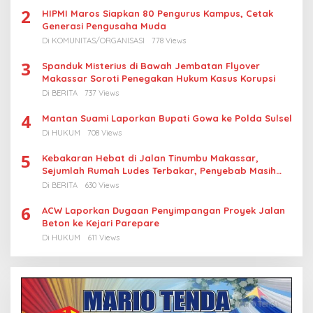
2
HIPMI Maros Siapkan 80 Pengurus Kampus, Cetak
Generasi Pengusaha Muda
Di KOMUNITAS/ORGANISASI
778 Views
3
Spanduk Misterius di Bawah Jembatan Flyover
Makassar Soroti Penegakan Hukum Kasus Korupsi
Di BERITA
737 Views
4
Mantan Suami Laporkan Bupati Gowa ke Polda Sulsel
Di HUKUM
708 Views
5
Kebakaran Hebat di Jalan Tinumbu Makassar,
Sejumlah Rumah Ludes Terbakar, Penyebab Masih
Diselidiki
Di BERITA
630 Views
6
ACW Laporkan Dugaan Penyimpangan Proyek Jalan
Beton ke Kejari Parepare
Di HUKUM
611 Views