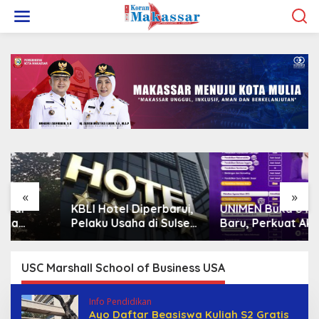
L
e
w
a
t
i
k
e
k
o
n
t
e
n
«
»
KBLI Hotel Diperbarui,
UNIMEN Buka 8 Prodi
Pelaku Usaha di Sulsel
Baru, Perkuat Akses
Diminta Segera
Pendidikan Tinggi dan
Sesuaikan Izin
Daya Saing Lulusan
USC Marshall School of Business USA
Info Pendidikan
Ayo Daftar Beasiswa Kuliah S2 Gratis