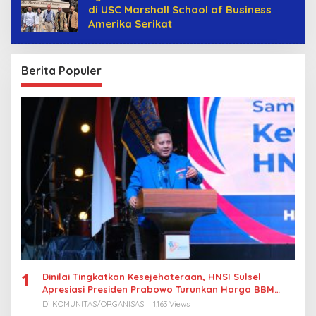
di USC Marshall School of Business
Amerika Serikat
Berita Populer
1
Dinilai Tingkatkan Kesejehateraan, HNSI Sulsel
Apresiasi Presiden Prabowo Turunkan Harga BBM
Nelayan
Di KOMUNITAS/ORGANISASI
1,163 Views