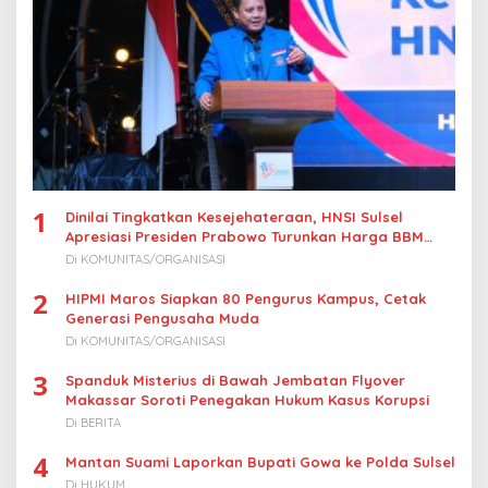
s
1
Dinilai Tingkatkan Kesejehateraan, HNSI Sulsel
Apresiasi Presiden Prabowo Turunkan Harga BBM
Nelayan
Di KOMUNITAS/ORGANISASI
2
HIPMI Maros Siapkan 80 Pengurus Kampus, Cetak
Generasi Pengusaha Muda
Di KOMUNITAS/ORGANISASI
3
Spanduk Misterius di Bawah Jembatan Flyover
Makassar Soroti Penegakan Hukum Kasus Korupsi
Di BERITA
4
Mantan Suami Laporkan Bupati Gowa ke Polda Sulsel
Di HUKUM