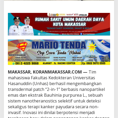
n
h
a
s
u
n
t
u
k
T
e
r
a
p
i
MAKASSAR, KORANMAKASSAR.COM —
Tim
d
mahasiswa Fakultas Kedokteran Universitas
a
n
Hasanuddin (Unhas) berhasil mengembangkan
D
transdermal patch “2-in-1” berbasis nanopartikel
e
emas dan ekstrak Bauhinia purpurea L., sebuah
t
sistem nanotheranostics selektif untuk deteksi
e
sekaligus terapi kanker payudara secara non-
k
s
invasif. Inovasi ini dinilai berpotensi menjadi
i