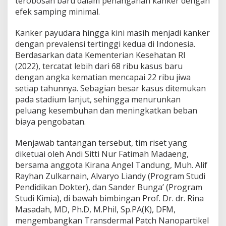
terobosan baru dalam penanganan kanker dengan
K
efek samping minimal.
a
n
Kanker payudara hingga kini masih menjadi kanker
k
e
dengan prevalensi tertinggi kedua di Indonesia.
r
Berdasarkan data Kementerian Kesehatan RI
P
(2022), tercatat lebih dari 68 ribu kasus baru
a
dengan angka kematian mencapai 22 ribu jiwa
y
u
setiap tahunnya. Sebagian besar kasus ditemukan
d
pada stadium lanjut, sehingga menurunkan
a
peluang kesembuhan dan meningkatkan beban
r
biaya pengobatan.
a
Menjawab tantangan tersebut, tim riset yang
diketuai oleh Andi Sitti Nur Fatimah Madaeng,
bersama anggota Kirana Angel Tandung, Muh. Alif
Rayhan Zulkarnain, Alvaryo Liandy (Program Studi
Pendidikan Dokter), dan Sander Bunga’ (Program
Studi Kimia), di bawah bimbingan Prof. Dr. dr. Rina
Masadah, MD, Ph.D, M.Phil, Sp.PA(K), DFM,
mengembangkan Transdermal Patch Nanopartikel