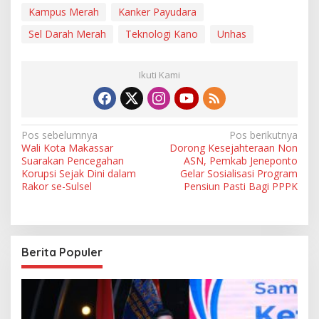
Kampus Merah
Kanker Payudara
Sel Darah Merah
Teknologi Kano
Unhas
Ikuti Kami
N
Pos sebelumnya
Pos berikutnya
Wali Kota Makassar
Dorong Kesejahteraan Non
a
Suarakan Pencegahan
ASN, Pemkab Jeneponto
v
Korupsi Sejak Dini dalam
Gelar Sosialisasi Program
Rakor se-Sulsel
Pensiun Pasti Bagi PPPK
i
g
a
Berita Populer
s
i
p
o