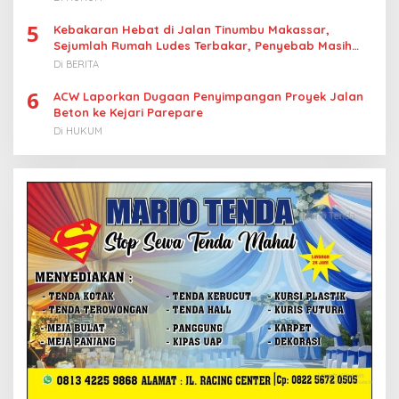
5
Kebakaran Hebat di Jalan Tinumbu Makassar,
Sejumlah Rumah Ludes Terbakar, Penyebab Masih
Diselidiki
Di BERITA
6
ACW Laporkan Dugaan Penyimpangan Proyek Jalan
Beton ke Kejari Parepare
Di HUKUM