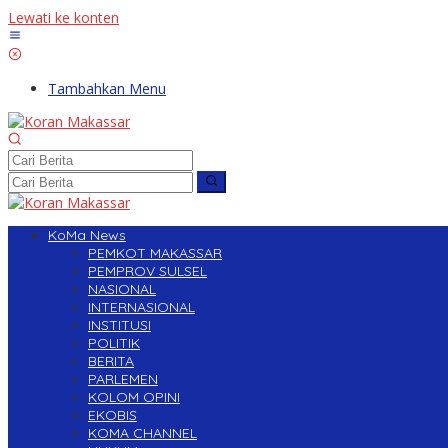
Lewati ke konten
Tambahkan Menu
KoMa News
PEMKOT MAKASSAR
PEMPROV SULSEL
NASIONAL
INTERNASIONAL
INSTITUSI
POLITIK
BERITA
PARLEMEN
KOLOM OPINI
EKOBIS
KOMA CHANNEL