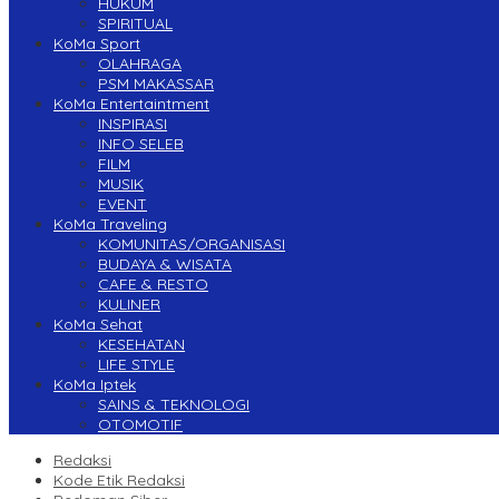
HUKUM
SPIRITUAL
KoMa Sport
OLAHRAGA
PSM MAKASSAR
KoMa Entertaintment
INSPIRASI
INFO SELEB
FILM
MUSIK
EVENT
KoMa Traveling
KOMUNITAS/ORGANISASI
BUDAYA & WISATA
CAFE & RESTO
KULINER
KoMa Sehat
KESEHATAN
LIFE STYLE
KoMa Iptek
SAINS & TEKNOLOGI
OTOMOTIF
Redaksi
Kode Etik Redaksi