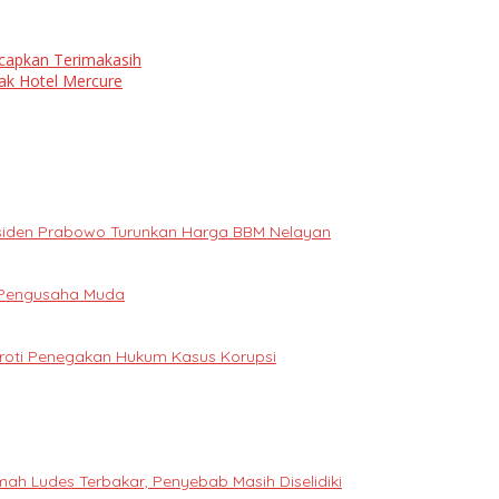
Ucapkan Terimakasih
ak Hotel Mercure
Presiden Prabowo Turunkan Harga BBM Nelayan
i Pengusaha Muda
oroti Penegakan Hukum Kasus Korupsi
h Ludes Terbakar, Penyebab Masih Diselidiki