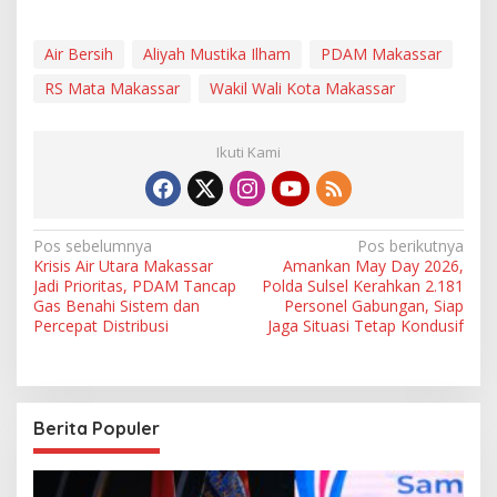
Air Bersih
Aliyah Mustika Ilham
PDAM Makassar
RS Mata Makassar
Wakil Wali Kota Makassar
Ikuti Kami
N
Pos sebelumnya
Pos berikutnya
Krisis Air Utara Makassar
Amankan May Day 2026,
a
Jadi Prioritas, PDAM Tancap
Polda Sulsel Kerahkan 2.181
v
Gas Benahi Sistem dan
Personel Gabungan, Siap
Percepat Distribusi
Jaga Situasi Tetap Kondusif
i
g
a
Berita Populer
s
i