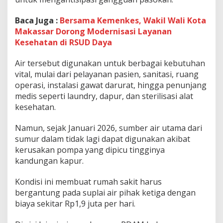
e
s
Baca Juga :
Bersama Kemenkes, Wakil Wali Kota
-
Makassar Dorong Modernisasi Layanan
P
D
Kesehatan di RSUD Daya
A
M
Air tersebut digunakan untuk berbagai kebutuhan
P
vital, mulai dari pelayanan pasien, sanitasi, ruang
e
operasi, instalasi gawat darurat, hingga penunjang
r
k
medis seperti laundry, dapur, dan sterilisasi alat
u
kesehatan.
a
t
Namun, sejak Januari 2026, sumber air utama dari
K
sumur dalam tidak lagi dapat digunakan akibat
o
l
kerusakan pompa yang dipicu tingginya
a
kandungan kapur.
b
o
Kondisi ini membuat rumah sakit harus
r
bergantung pada suplai air pihak ketiga dengan
a
s
biaya sekitar Rp1,9 juta per hari.
i