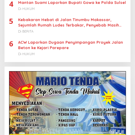
4
Mantan Suami Laporkan Bupati Gowa ke Polda Sulsel
Di HUKUM
5
Kebakaran Hebat di Jalan Tinumbu Makassar,
Sejumlah Rumah Ludes Terbakar, Penyebab Masih
Diselidiki
Di BERITA
6
ACW Laporkan Dugaan Penyimpangan Proyek Jalan
Beton ke Kejari Parepare
Di HUKUM