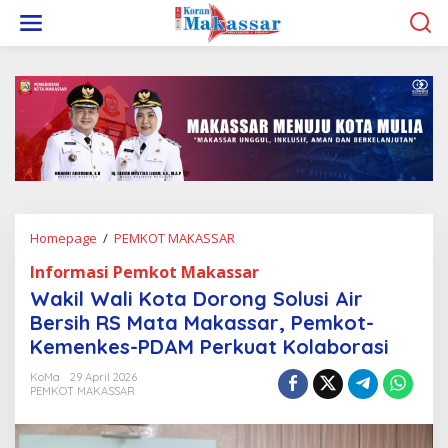
L
e
w
a
t
i
k
e
k
o
n
t
e
Homepage
/
PEMKOT MAKASSAR
W
n
a
Informasi Pemkot Makassar
k
i
Wakil Wali Kota Dorong Solusi Air
l
Bersih RS Mata Makassar, Pemkot-
W
Kemenkes-PDAM Perkuat Kolaborasi
a
l
KoMa
29 April 2026
i
PEMKOT MAKASSAR
K
o
t