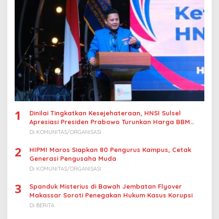
p
o
s
1
Dinilai Tingkatkan Kesejehateraan, HNSI Sulsel
Apresiasi Presiden Prabowo Turunkan Harga BBM
Nelayan
Di KOMUNITAS/ORGANISASI
2
HIPMI Maros Siapkan 80 Pengurus Kampus, Cetak
Generasi Pengusaha Muda
Di KOMUNITAS/ORGANISASI
3
Spanduk Misterius di Bawah Jembatan Flyover
Makassar Soroti Penegakan Hukum Kasus Korupsi
Di BERITA