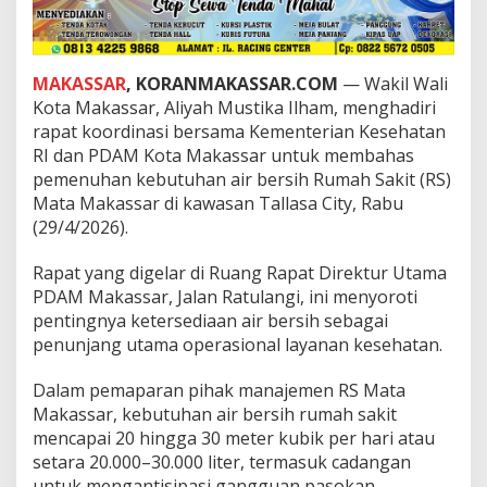
a
t
a
M
MAKASSAR
, KORANMAKASSAR.COM
— Wakil Wali
a
Kota Makassar, Aliyah Mustika Ilham, menghadiri
k
a
rapat koordinasi bersama Kementerian Kesehatan
s
RI dan PDAM Kota Makassar untuk membahas
s
pemenuhan kebutuhan air bersih Rumah Sakit (RS)
a
Mata Makassar di kawasan Tallasa City, Rabu
r
,
(29/4/2026).
P
e
Rapat yang digelar di Ruang Rapat Direktur Utama
m
PDAM Makassar, Jalan Ratulangi, ini menyoroti
k
pentingnya ketersediaan air bersih sebagai
o
t
penunjang utama operasional layanan kesehatan.
-
K
Dalam pemaparan pihak manajemen RS Mata
e
Makassar, kebutuhan air bersih rumah sakit
m
mencapai 20 hingga 30 meter kubik per hari atau
e
n
setara 20.000–30.000 liter, termasuk cadangan
k
untuk mengantisipasi gangguan pasokan.