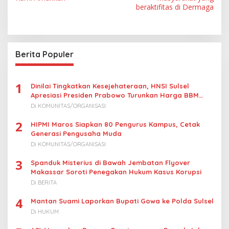
v
beraktifitas di Dermaga
i
g
a
Berita Populer
s
i
p
1
Dinilai Tingkatkan Kesejehateraan, HNSI Sulsel
Apresiasi Presiden Prabowo Turunkan Harga BBM
o
Nelayan
Di KOMUNITAS/ORGANISASI
s
2
HIPMI Maros Siapkan 80 Pengurus Kampus, Cetak
Generasi Pengusaha Muda
Di KOMUNITAS/ORGANISASI
3
Spanduk Misterius di Bawah Jembatan Flyover
Makassar Soroti Penegakan Hukum Kasus Korupsi
Di BERITA
4
Mantan Suami Laporkan Bupati Gowa ke Polda Sulsel
Di HUKUM