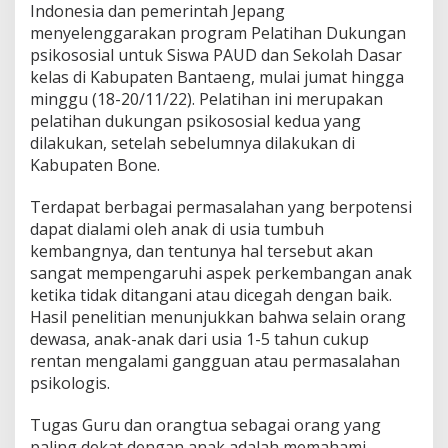
Indonesia dan pemerintah Jepang
t
i
menyelenggarakan program Pelatihan Dukungan
h
psikososial untuk Siswa PAUD dan Sekolah Dasar
a
kelas di Kabupaten Bantaeng, mulai jumat hingga
n
minggu (18-20/11/22). Pelatihan ini merupakan
D
pelatihan dukungan psikososial kedua yang
u
k
dilakukan, setelah sebelumnya dilakukan di
u
Kabupaten Bone.
n
g
Terdapat berbagai permasalahan yang berpotensi
a
dapat dialami oleh anak di usia tumbuh
n
P
kembangnya, dan tentunya hal tersebut akan
s
sangat mempengaruhi aspek perkembangan anak
i
ketika tidak ditangani atau dicegah dengan baik.
k
Hasil penelitian menunjukkan bahwa selain orang
o
s
dewasa, anak-anak dari usia 1-5 tahun cukup
o
rentan mengalami gangguan atau permasalahan
s
psikologis.
i
a
Tugas Guru dan orangtua sebagai orang yang
l
U
paling dekat dengan anak adalah memahami