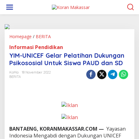
L
e
w
a
t
i
k
Homepage
/
BERITA
Y
e
I
Informasi Pendidikan
k
M
o
-
YIM-UNICEF Gelar Pelatihan Dukungan
n
U
Psikososial Untuk Siswa PAUD dan SD
t
N
e
I
KoMa
18 November 2022
n
C
BERITA
E
F
G
e
l
a
r
P
e
BANTAENG, KORANMAKASSAR.COM —
Yayasan
l
Indonesia Mengabdi dengan Dukungan UNICEF
a