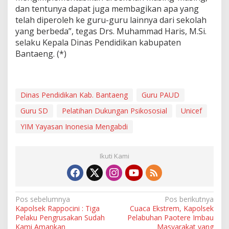
dan tentunya dapat juga membagikan apa yang
telah diperoleh ke guru-guru lainnya dari sekolah
yang berbeda”, tegas Drs. Muhammad Haris, M.Si.
selaku Kepala Dinas Pendidikan kabupaten
Bantaeng. (*)
Dinas Pendidikan Kab. Bantaeng
Guru PAUD
Guru SD
Pelatihan Dukungan Psikososial
Unicef
YIM Yayasan Inonesia Mengabdi
Ikuti Kami
N
Pos sebelumnya
Pos berikutnya
Kapolsek Rappocini : Tiga
Cuaca Ekstrem, Kapolsek
a
Pelaku Pengrusakan Sudah
Pelabuhan Paotere Imbau
Kami Amankan
Masyarakat yang