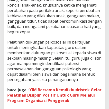
n
kondisi anak-anak, khususnya ketika mengamati
t
perubahan pada perilaku anak, seperti perubahan
u
kebiasaan yang dilakukan anak, gangguan makan,
k
gangguan tidur, tidak dapat berkomunikasi dengan
S
i
baik, dan mengalami perubahan suasana hati yang
s
begitu cepat.
w
a
Pelatihan dukungan psikososial ini bertujuan
P
untuk meningkatkan kapasitas guru dalam
A
U
memberikan dukungan psikososial kepada siswa di
D
sekolah masing-masing. Selain itu, guru juga dilatih
d
agar mampu mengindentifikasi potensi
a
permasalahan dan gangguan psikologis yang
n
S
dapat dialami oleh siswa dan bagaimana bentuk
D
pencegahannya serta penanganannya.
baca juga :
YIM Bersama Kemdikbudristek Gelar
Pelatihan Disiplin Positif Untuk Guru Melalui
Program Organisasi Penggerak