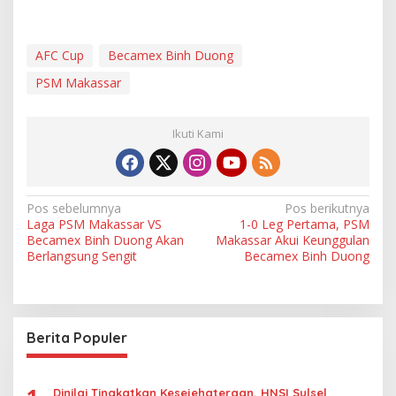
AFC Cup
Becamex Binh Duong
PSM Makassar
Ikuti Kami
N
Pos sebelumnya
Pos berikutnya
Laga PSM Makassar VS
1-0 Leg Pertama, PSM
a
Becamex Binh Duong Akan
Makassar Akui Keunggulan
v
Berlangsung Sengit
Becamex Binh Duong
i
g
a
Berita Populer
s
i
Dinilai Tingkatkan Kesejehateraan, HNSI Sulsel