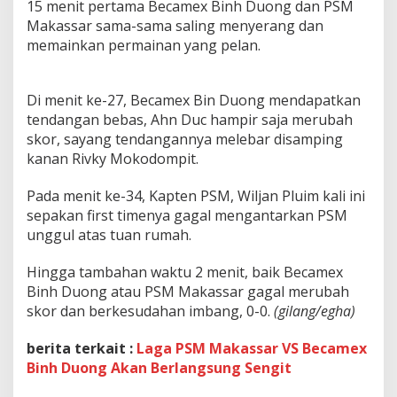
15 menit pertama Becamex Binh Duong dan PSM
c
a
Makassar sama-sama saling menyerang dan
m
memainkan permainan yang pelan.
e
x
B
Di menit ke-27, Becamex Bin Duong mendapatkan
i
tendangan bebas, Ahn Duc hampir saja merubah
n
h
skor, sayang tendangannya melebar disamping
D
kanan Rivky Mokodompit.
u
o
Pada menit ke-34, Kapten PSM, Wiljan Pluim kali ini
n
sepakan first timenya gagal mengantarkan PSM
g
unggul atas tuan rumah.
Hingga tambahan waktu 2 menit, baik Becamex
Binh Duong atau PSM Makassar gagal merubah
skor dan berkesudahan imbang, 0-0.
(gilang/egha)
berita terkait :
Laga PSM Makassar VS Becamex
Binh Duong Akan Berlangsung Sengit