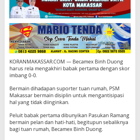
,
P
S
M
M
a
k
a
s
s
a
KORANMAKASSAR.COM — Becamex Binh Duong
r
harus rela mengakhiri babak pertama dengan skor
T
imbang 0-0.
a
h
a
Bermain dihadapan suporter tuan rumah, PSM
n
Makassar bermain disiplin untuk mengantisipasi
I
hal yang tidak diinginkan.
m
b
a
Peluit babak pertama dibunyikan Pasukan Ramang
n
bermain pelan dan hati-hati, begitupun sebaliknya
g
bagi tuan rumah, Becamex Binh Duong.
B
e