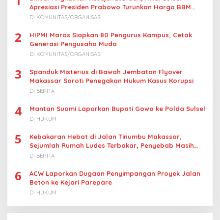
1
p
Apresiasi Presiden Prabowo Turunkan Harga BBM
Nelayan
o
Di KOMUNITAS/ORGANISASI
s
2
HIPMI Maros Siapkan 80 Pengurus Kampus, Cetak
Generasi Pengusaha Muda
Di KOMUNITAS/ORGANISASI
3
Spanduk Misterius di Bawah Jembatan Flyover
Makassar Soroti Penegakan Hukum Kasus Korupsi
Di BERITA
4
Mantan Suami Laporkan Bupati Gowa ke Polda Sulsel
Di HUKUM
5
Kebakaran Hebat di Jalan Tinumbu Makassar,
Sejumlah Rumah Ludes Terbakar, Penyebab Masih
Diselidiki
Di BERITA
6
ACW Laporkan Dugaan Penyimpangan Proyek Jalan
Beton ke Kejari Parepare
Di HUKUM