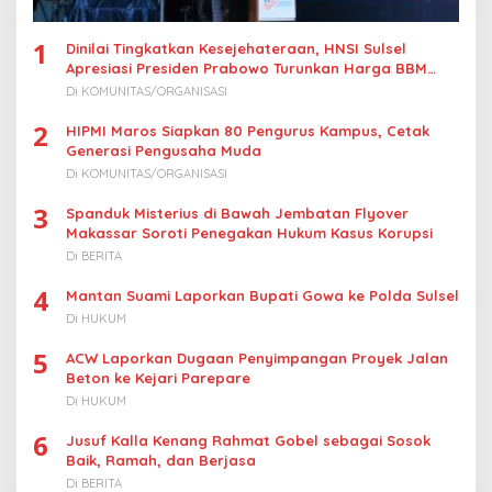
1
Dinilai Tingkatkan Kesejehateraan, HNSI Sulsel
Apresiasi Presiden Prabowo Turunkan Harga BBM
Nelayan
Di KOMUNITAS/ORGANISASI
2
HIPMI Maros Siapkan 80 Pengurus Kampus, Cetak
Generasi Pengusaha Muda
Di KOMUNITAS/ORGANISASI
3
Spanduk Misterius di Bawah Jembatan Flyover
Makassar Soroti Penegakan Hukum Kasus Korupsi
Di BERITA
4
Mantan Suami Laporkan Bupati Gowa ke Polda Sulsel
Di HUKUM
5
ACW Laporkan Dugaan Penyimpangan Proyek Jalan
Beton ke Kejari Parepare
Di HUKUM
6
Jusuf Kalla Kenang Rahmat Gobel sebagai Sosok
Baik, Ramah, dan Berjasa
Di BERITA