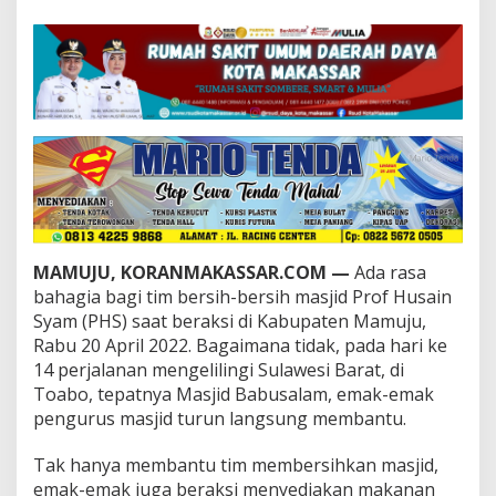
r
a
s
i
T
i
m
B
e
r
s
i
h
M
MAMUJU, KORANMAKASSAR.COM —
Ada rasa
a
bahagia bagi tim bersih-bersih masjid Prof Husain
s
Syam (PHS) saat beraksi di Kabupaten Mamuju,
j
Rabu 20 April 2022. Bagaimana tidak, pada hari ke
i
d
14 perjalanan mengelilingi Sulawesi Barat, di
P
Toabo, tepatnya Masjid Babusalam, emak-emak
H
pengurus masjid turun langsung membantu.
S
d
Tak hanya membantu tim membersihkan masjid,
e
n
emak-emak juga beraksi menyediakan makanan