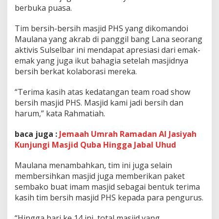
g
berbuka puasa.
a
n
Tim bersih-bersih masjid PHS yang dikomandoi
E
Maulana yang akrab di panggil bang Lana seorang
m
a
aktivis Sulselbar ini mendapat apresiasi dari emak-
k
emak yang juga ikut bahagia setelah masjidnya
-
bersih berkat kolaborasi mereka.
e
m
“Terima kasih atas kedatangan team road show
a
k
bersih masjid PHS. Masjid kami jadi bersih dan
d
harum,” kata Rahmatiah.
i
T
baca juga :
Jemaah Umrah Ramadan Al Jasiyah
o
Kunjungi Masjid Quba Hingga Jabal Uhud
a
b
o
Maulana menambahkan, tim ini juga selain
M
membersihkan masjid juga memberikan paket
a
sembako buat imam masjid sebagai bentuk terima
m
kasih tim bersih masjid PHS kepada para pengurus.
u
j
u
“Hingga hari ke 14 ini, total masjid yang