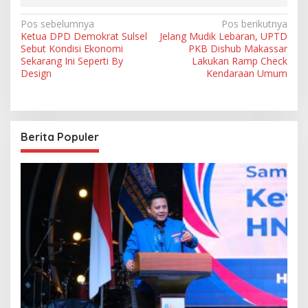
N
Pos sebelumnya
Pos berikutnya
Ketua DPD Demokrat Sulsel
Jelang Mudik Lebaran, UPTD
a
Sebut Kondisi Ekonomi
PKB Dishub Makassar
v
Sekarang Ini Seperti By
Lakukan Ramp Check
Design
Kendaraan Umum
i
g
a
Berita Populer
s
i
p
o
s