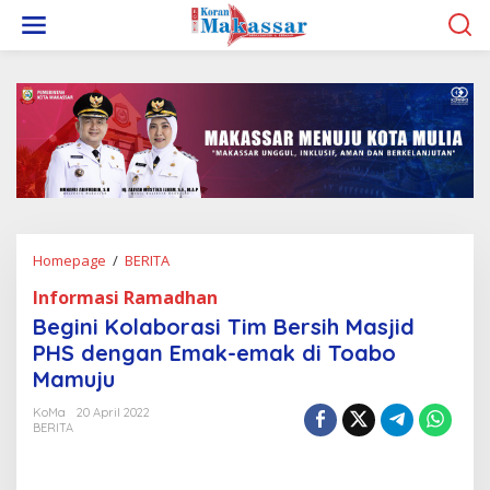
L
e
w
a
t
i
k
e
k
o
n
t
e
Homepage
/
BERITA
B
n
e
Informasi Ramadhan
g
i
Begini Kolaborasi Tim Bersih Masjid
n
PHS dengan Emak-emak di Toabo
i
Mamuju
K
o
KoMa
20 April 2022
l
BERITA
a
b
o