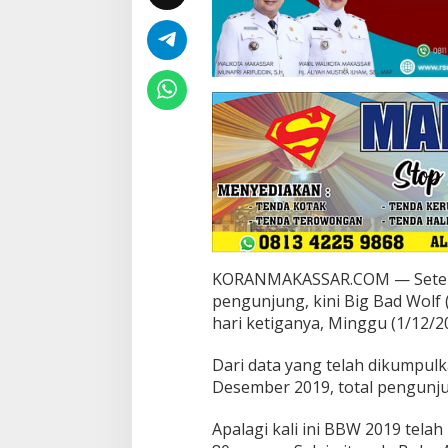
M
a
k
a
s
s
a
r
2
0
1
9
T
e
l
KORANMAKASSAR.COM — Setelah
a
pengunjung, kini Big Bad Wolf
h
hari ketiganya, Minggu (1/12/2
D
i
h
Dari data yang telah dikumpul
a
Desember 2019, total pengunju
d
i
Apalagi kali ini BBW 2019 tel
r