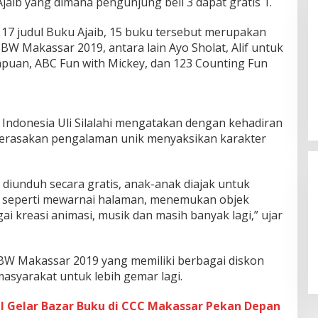
Ajaib yang dimana pengunjung beli 3 dapat gratis 1.
 17 judul Buku Ajaib, 15 buku tersebut merupakan
BBW Makassar 2019, antara lain Ayo Sholat, Alif untuk
mpuan, ABC Fun with Mickey, dan 123 Counting Fun
 Indonesia Uli Silalahi mengatakan dengan kehadiran
merasakan pengalaman unik menyaksikan karakter
diunduh secara gratis, anak-anak diajak untuk
n seperti mewarnai halaman, menemukan objek
i kreasi animasi, musik dan masih banyak lagi,” ujar
BW Makassar 2019 yang memiliki berbagai diskon
syarakat untuk lebih gemar lagi.
al Gelar Bazar Buku di CCC Makassar Pekan Depan