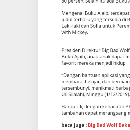
i
80 persen. Selain itu ada Buku 
6
0
Mengenai Buku Ajaib, terdapat
r
judul terbaru yang tersedia di 
i
Laki-laki dan Sofia untuk Pere
b
u
with Mickey.
P
e
n
Presiden Direktur Big Bad Wolf
g
Buku Ajaib, anak-anak dapat 
u
favorit mereka menjadi hidup.
n
j
u
“Dengan bantuan aplikasi yang 
n
membaca, belajar, dan bermai
g
tersembunyi, menikmati berbaga
Uli Silalahi, Minggu (1/12/2019).
Harap Uli, dengan kehadiran B
tambahan dapat merangsang ma
baca juga :
Big Bad Wolf Bak