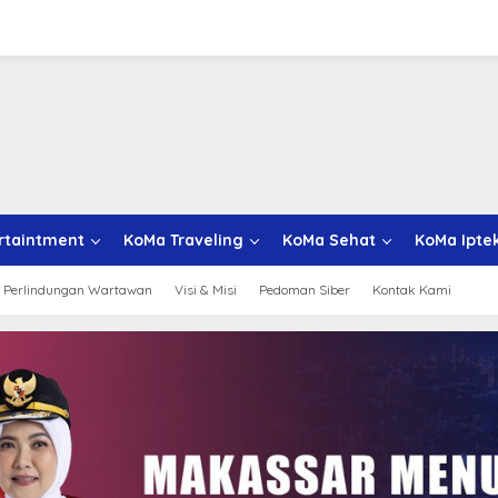
rtaintment
KoMa Traveling
KoMa Sehat
KoMa Ipte
 Perlindungan Wartawan
Visi & Misi
Pedoman Siber
Kontak Kami