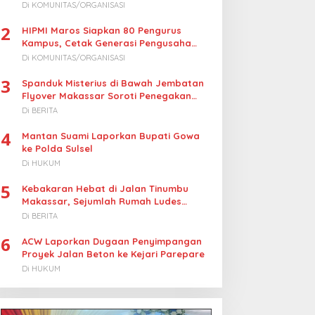
Turunkan Harga BBM Nelayan
Di KOMUNITAS/ORGANISASI
2
HIPMI Maros Siapkan 80 Pengurus
Kampus, Cetak Generasi Pengusaha
Muda
Di KOMUNITAS/ORGANISASI
3
Spanduk Misterius di Bawah Jembatan
Flyover Makassar Soroti Penegakan
Hukum Kasus Korupsi
Di BERITA
4
Mantan Suami Laporkan Bupati Gowa
ke Polda Sulsel
Di HUKUM
5
Kebakaran Hebat di Jalan Tinumbu
Makassar, Sejumlah Rumah Ludes
Terbakar, Penyebab Masih Diselidiki
Di BERITA
6
ACW Laporkan Dugaan Penyimpangan
Proyek Jalan Beton ke Kejari Parepare
Di HUKUM