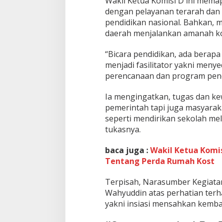
Wakil Ketua Komisi D ini memap
a
dengan pelayanan terarah da
t
pendidikan nasional. Bahkan, 
u
daerah menjalankan amanah kon
C
a
r
“Bicara pendidikan, ada berapa
a
menjadi fasilitator yakni men
P
perencanaan dan program pend
e
r
Ia mengingatkan, tugas dan ke
b
a
pemerintah tapi juga masyaraka
i
seperti mendirikan sekolah mel
k
tukasnya.
i
K
baca juga :
Wakil Ketua Komi
u
a
Tentang Perda Rumah Kost
l
i
Terpisah, Narasumber Kegiata
t
Wahyuddin atas perhatian terh
a
yakni insiasi mensahkan kemba
s
H