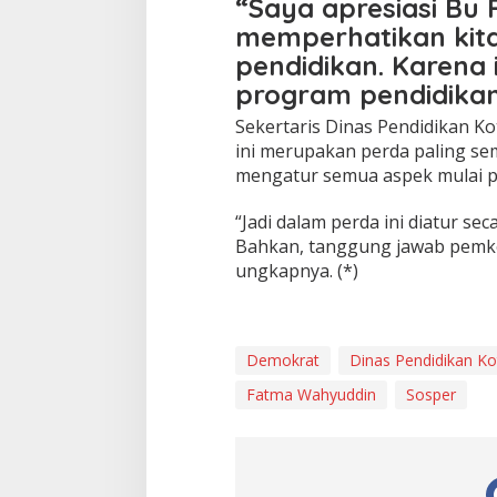
i
“Saya apresiasi Bu 
d
memperhatikan kit
u
pendidikan. Karena
p
program pendidikan,
Sekertaris Dinas Pendidikan Ko
ini merupakan perda paling semp
mengatur semua aspek mulai pe
“Jadi dalam perda ini diatur se
Bahkan, tanggung jawab pemko
ungkapnya. (*)
Demokrat
Dinas Pendidikan K
Fatma Wahyuddin
Sosper