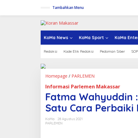
L
Tambahkan Menu
e
w
a
t
i
k
KoMa News
KoMa Sport
KoMa Ente
e
k
Redaksi
Kode Etik Redaksi
Pedoman Siber
SOP
o
n
t
e
n
Homepage
/
PARLEMEN
F
a
Informasi Parlemen Makassar
t
m
Fatma Wahyuddin :
a
W
Satu Cara Perbaiki 
a
h
KoMa
28 Agustus 2021
y
PARLEMEN
u
d
d