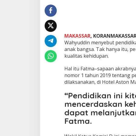
i
n
:
P
e
n
MAKASSAR
, KORANMAKASSA
d
Wahyuddin menyebut pendidik
i
d
anak bangsa. Tak hanya itu, pe
i
kualitas kehidupan.
k
a
Hal itu Fatma–sapaan akrabnya,
n
nomor 1 tahun 2019 tentang pe
A
d
dilaksanakan, di Hotel Aston M
a
l
“Pendidikan ini ki
a
mencerdaskan keh
h
S
dapat melanjutkan
a
Fatma.
l
a
h
S