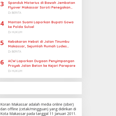
3
Spanduk Misterius di Bawah Jembatan
Flyover Makassar Soroti Penegakan
Hukum Kasus Korupsi
Di BERITA
4
Mantan Suami Laporkan Bupati Gowa
ke Polda Sulsel
Di HUKUM
5
Kebakaran Hebat di Jalan Tinumbu
Makassar, Sejumlah Rumah Ludes
Terbakar, Penyebab Masih Diselidiki
Di BERITA
6
ACW Laporkan Dugaan Penyimpangan
Proyek Jalan Beton ke Kejari Parepare
Di HUKUM
Koran Makassar adalah media online (siber)
dan offline (cetak/mingguan) yang didirikan di
Kota Makassar pada tanggal 11 Januari 2011.