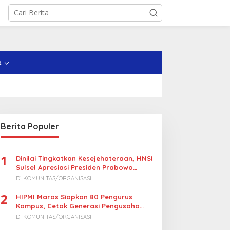
k
Berita Populer
1
Dinilai Tingkatkan Kesejehateraan, HNSI
Sulsel Apresiasi Presiden Prabowo
Turunkan Harga BBM Nelayan
Di KOMUNITAS/ORGANISASI
2
HIPMI Maros Siapkan 80 Pengurus
Kampus, Cetak Generasi Pengusaha
Muda
Di KOMUNITAS/ORGANISASI