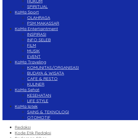
HUKUM
SPIRITUAL
KoMa Sport
OLAHRAGA
PSM MAKASSAR
KoMa Entertaintment
INSPIRASI
INFO SELEB
FILM
MUSIK
EVENT
KoMa Traveling
KOMUNITAS/ORGANISASI
BUDAYA & WISATA
CAFE & RESTO
KULINER
KoMa Sehat
KESEHATAN
LIFE STYLE
KoMa Iptek
SAINS & TEKNOLOGI
OTOMOTIF
Redaksi
Kode Etik Redaksi