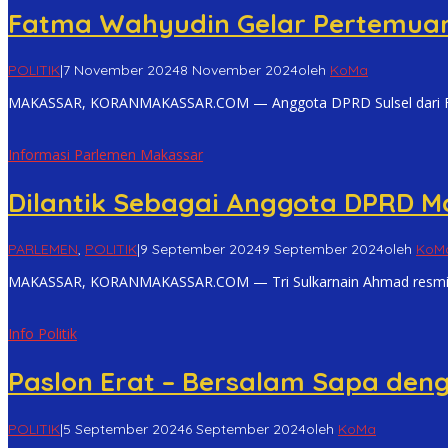
Fatma Wahyudin Gelar Pertemuan 
POLITIK
|
7 November 2024
8 November 2024
oleh
KoMa
MAKASSAR, KORANMAKASSAR.COM — Anggota DPRD Sulsel dari Fr
Informasi Parlemen Makassar
Dilantik Sebagai Anggota DPRD M
PARLEMEN
,
POLITIK
|
9 September 2024
9 September 2024
oleh
KoM
MAKASSAR, KORANMAKASSAR.COM — Tri Sulkarnain Ahmad resmi d
Info Politik
Paslon Erat – Bersalam Sapa den
POLITIK
|
5 September 2024
6 September 2024
oleh
KoMa