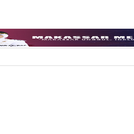
ikan Izin
Daya Saing Lulusan
anan Kebersihan
donesia Berani Sampaikan Gagasan untuk Bangsa