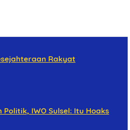
esejahteraan Rakyat
olitik, IWO Sulsel: Itu Hoaks