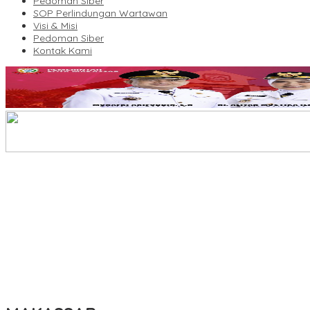
Pedoman Siber
SOP Perlindungan Wartawan
Visi & Misi
Pedoman Siber
Kontak Kami
Legalitas Tower di Karuwisi–Sinrijala Dipertanyakan Warga
KBLI Hotel Diperbarui, Pelaku Usaha di Sulsel Diminta Segera Sesua
UNIMEN Buka 8 Prodi Baru, Perkuat Akses Pendidikan Tinggi dan 
Bank Sulselbar Bantu Dump Truck Sampah, Enrekang Perkuat Lay
Lomba Rakyat Gelar “Pidato AHY Muda 2026”, Dorong Pelajar In