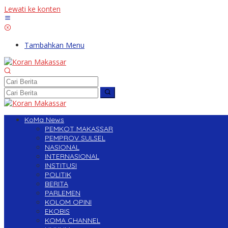
Lewati ke konten
Tambahkan Menu
KoMa News
PEMKOT MAKASSAR
PEMPROV SULSEL
NASIONAL
INTERNASIONAL
INSTITUSI
POLITIK
BERITA
PARLEMEN
KOLOM OPINI
EKOBIS
KOMA CHANNEL