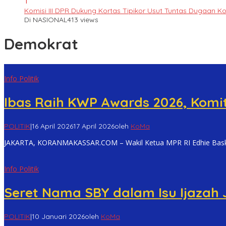
1
Komisi III DPR Dukung Kortas Tipikor Usut Tuntas Dugaan K
Di NASIONAL
413 views
Demokrat
Info Politik
Ibas Raih KWP Awards 2026, Komi
POLITIK
|
16 April 2026
17 April 2026
oleh
KoMa
JAKARTA, KORANMAKASSAR.COM – Wakil Ketua MPR RI Edhie Bas
Info Politik
Seret Nama SBY dalam Isu Ijazah J
POLITIK
|
10 Januari 2026
oleh
KoMa