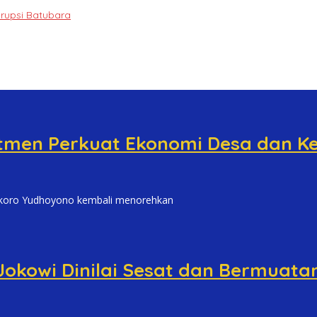
orupsi Batubara
tmen Perkuat Ekonomi Desa dan K
koro Yudhoyono kembali menorehkan
okowi Dinilai Sesat dan Bermuatan P