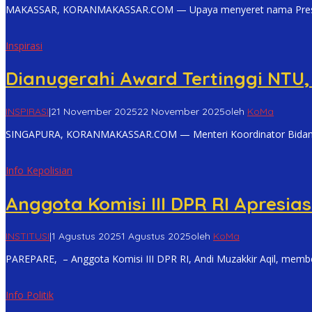
MAKASSAR, KORANMAKASSAR.COM — Upaya menyeret nama Presiden
Inspirasi
Dianugerahi Award Tertinggi NTU,
INSPIRASI
|
21 November 2025
22 November 2025
oleh
KoMa
SINGAPURA, KORANMAKASSAR.COM — Menteri Koordinator Bidang I
Info Kepolisian
Anggota Komisi III DPR RI Apresia
INSTITUSI
|
1 Agustus 2025
1 Agustus 2025
oleh
KoMa
PAREPARE, – Anggota Komisi III DPR RI, Andi Muzakkir Aqil, membe
Info Politik