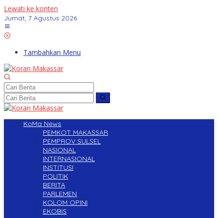
Lewati ke konten
Jumat, 7 Agustus 2026
Tambahkan Menu
KoMa News
PEMKOT MAKASSAR
PEMPROV SULSEL
NASIONAL
INTERNASIONAL
INSTITUSI
POLITIK
BERITA
PARLEMEN
KOLOM OPINI
EKOBIS