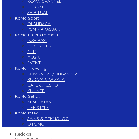
KOMA CHANNEL
HUKUM
SPIRITUAL
KoMa Sport
OLAHRAGA
PSM MAKASSAR
KoMa Entertaintment
INSPIRASI
INFO SELEB
FILM
MUSIK
EVENT
KoMa Traveling
KOMUNITAS/ORGANISASI
BUDAYA & WISATA
CAFE & RESTO
KULINER
KoMa Sehat
KESEHATAN
LIFE STYLE
KoMa Iptek
SAINS & TEKNOLOGI
OTOMOTIF
Redaksi