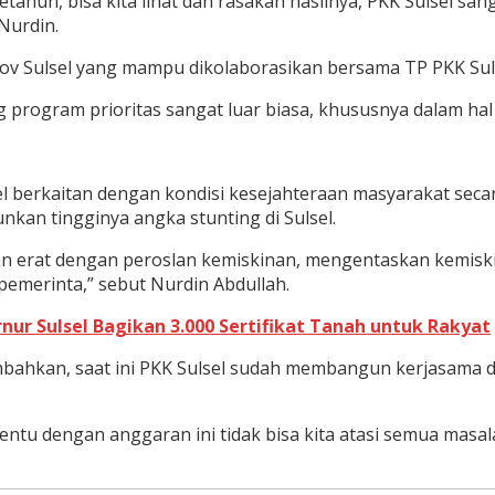
tahun, bisa kita lihat dan rasakan hasilnya, PKK Sulsel s
Nurdin.
ov Sulsel yang mampu dikolaborasikan bersama TP PKK Suls
rogram prioritas sangat luar biasa, khususnya dalam hal p
el berkaitan dengan kondisi kesejahteraan masyarakat sec
kan tingginya angka stunting di Sulsel.
kaitan erat dengan peroslan kemiskinan, mengentaskan kemisk
emerinta,” sebut Nurdin Abdullah.
ur Sulsel Bagikan 3.000 Sertifikat Tanah untuk Rakyat
ambahkan, saat ini PKK Sulsel sudah membangun kerjasama 
entu dengan anggaran ini tidak bisa kita atasi semua masala