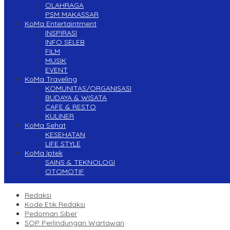
OLAHRAGA
PSM MAKASSAR
KoMa Entertaintment
INSPIRASI
INFO SELEB
FILM
MUSIK
EVENT
KoMa Traveling
KOMUNITAS/ORGANISASI
BUDAYA & WISATA
CAFE & RESTO
KULINER
KoMa Sehat
KESEHATAN
LIFE STYLE
KoMa Iptek
SAINS & TEKNOLOGI
OTOMOTIF
Redaksi
Kode Etik Redaksi
Pedoman Siber
SOP Perlindungan Wartawan