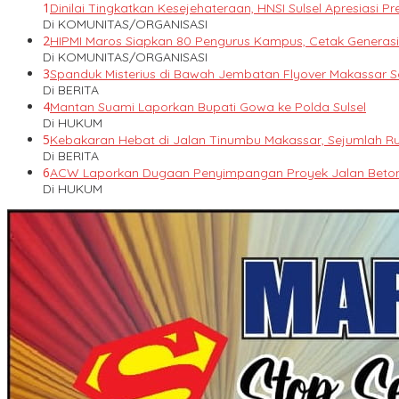
1
Dinilai Tingkatkan Kesejehateraan, HNSI Sulsel Apresiasi
Di KOMUNITAS/ORGANISASI
2
HIPMI Maros Siapkan 80 Pengurus Kampus, Cetak Genera
Di KOMUNITAS/ORGANISASI
3
Spanduk Misterius di Bawah Jembatan Flyover Makassar 
Di BERITA
4
Mantan Suami Laporkan Bupati Gowa ke Polda Sulsel
Di HUKUM
5
Kebakaran Hebat di Jalan Tinumbu Makassar, Sejumlah Ru
Di BERITA
6
ACW Laporkan Dugaan Penyimpangan Proyek Jalan Beton 
Di HUKUM