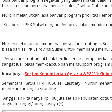
“Ada banyak program kegiatan yang dilaksanakan dalam se
berdiskusi dan berusaha mencari solusi,” sebut Gubernur 
Nurdin melanjutkan, ada banyak program prioritas Pempr
“Kolaborasi PKK Sulsel dengan Pemprov dalam mendukung p
Nurdin melanjutkan, mengenai persoalan stunting di Suls
biasa dari TP PKK Provinsi Sulsel untuk membantu menurun
“Persoalan stunting ini tidak berdiri sendiri, tetapi ber
sangat luar biasa mem-backup dan mensupport program p
baca juga :
Sekjen Kementerian Agraria &#8211; Gubern
Sementara, Ketua TP-PKK Sulsel, Liestiaty F Nurdin men
menurunkan angka stunting.
“Anggaran kita hanya Rp 100 juta setiap kabupaten kota, t
angka tertinggi,” pungkasnya.(*)