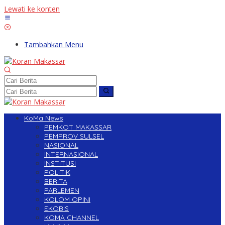
Lewati ke konten
Tambahkan Menu
KoMa News
PEMKOT MAKASSAR
PEMPROV SULSEL
NASIONAL
INTERNASIONAL
INSTITUSI
POLITIK
BERITA
PARLEMEN
KOLOM OPINI
EKOBIS
KOMA CHANNEL