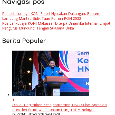
Navigasi pos
Pos sebelumnya
KONI Sulsel Nyatakan Dukungan, Banten-
Lampung Mantap Bidik Tuan Rumah PON 2032
Pos berikutnya
KONI Makassar Diterpa Dinamika Internal, Empat
Pengurus Mundur di Tengah Suasana Duka
Berita Populer
1
Dinilai Tingkatkan Kesejehateraan, HNSI Sulsel Apresiasi
Presiden Prabowo Turunkan Harga BBM Nelayan
Di KOMUNITAS/ORGANISASI