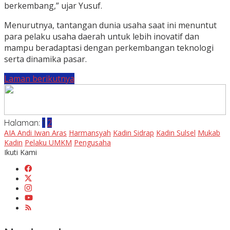
berkembang,” ujar Yusuf.
Menurutnya, tantangan dunia usaha saat ini menuntut
para pelaku usaha daerah untuk lebih inovatif dan
mampu beradaptasi dengan perkembangan teknologi
serta dinamika pasar.
Laman berikutnya
Halaman:
1
2
AIA Andi Iwan Aras
Harmansyah
Kadin Sidrap
Kadin Sulsel
Mukab
Kadin
Pelaku UMKM
Pengusaha
Ikuti Kami