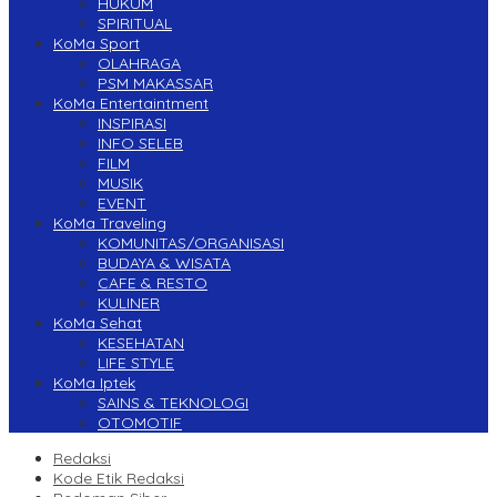
HUKUM
SPIRITUAL
KoMa Sport
OLAHRAGA
PSM MAKASSAR
KoMa Entertaintment
INSPIRASI
INFO SELEB
FILM
MUSIK
EVENT
KoMa Traveling
KOMUNITAS/ORGANISASI
BUDAYA & WISATA
CAFE & RESTO
KULINER
KoMa Sehat
KESEHATAN
LIFE STYLE
KoMa Iptek
SAINS & TEKNOLOGI
OTOMOTIF
Redaksi
Kode Etik Redaksi