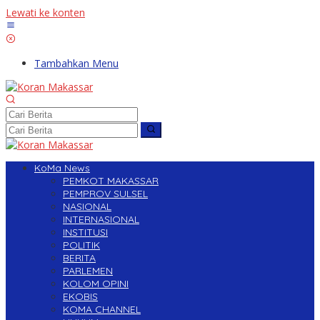
Lewati ke konten
Tambahkan Menu
KoMa News
PEMKOT MAKASSAR
PEMPROV SULSEL
NASIONAL
INTERNASIONAL
INSTITUSI
POLITIK
BERITA
PARLEMEN
KOLOM OPINI
EKOBIS
KOMA CHANNEL