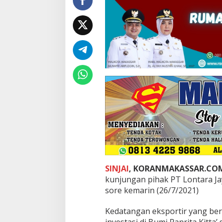
a
n
,
B
u
p
a
t
i
S
i
n
j
a
i
T
e
r
SINJAI
, KORANMAKASSAR.CO
i
m
kunjungan pihak PT Lontara Jay
a
sore kemarin (26/7/2021)
K
u
Kedatangan eksportir yang ber
n