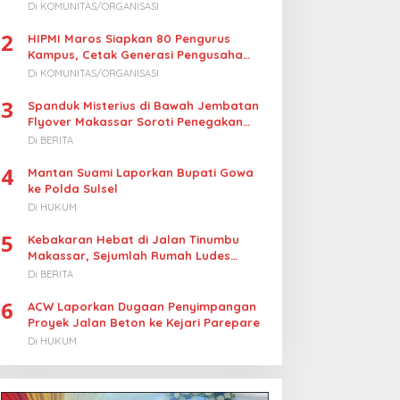
Turunkan Harga BBM Nelayan
Di KOMUNITAS/ORGANISASI
2
HIPMI Maros Siapkan 80 Pengurus
Kampus, Cetak Generasi Pengusaha
Muda
Di KOMUNITAS/ORGANISASI
3
Spanduk Misterius di Bawah Jembatan
Flyover Makassar Soroti Penegakan
Hukum Kasus Korupsi
Di BERITA
4
Mantan Suami Laporkan Bupati Gowa
ke Polda Sulsel
Di HUKUM
5
Kebakaran Hebat di Jalan Tinumbu
Makassar, Sejumlah Rumah Ludes
Terbakar, Penyebab Masih Diselidiki
Di BERITA
6
ACW Laporkan Dugaan Penyimpangan
Proyek Jalan Beton ke Kejari Parepare
Di HUKUM