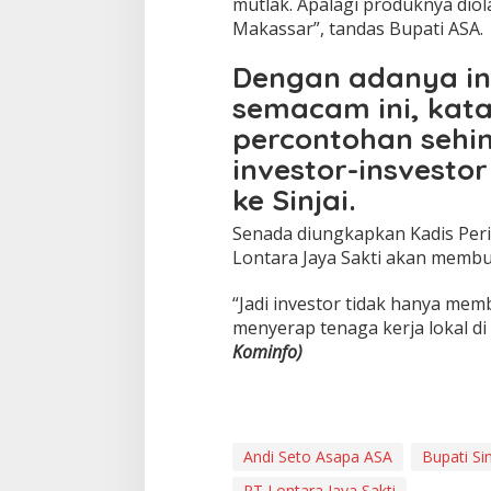
mutlak. Apalagi produknya diola
Makassar”, tandas Bupati ASA.
Dengan adanya i
semacam ini, kat
percontohan sehi
investor-insvesto
ke Sinjai.
Senada diungkapkan Kadis Peri
Lontara Jaya Sakti akan membuk
“Jadi investor tidak hanya memb
menyerap tenaga kerja lokal di 
Kominfo)
Andi Seto Asapa ASA
Bupati Sin
PT Lontara Jaya Sakti