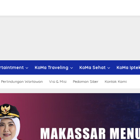
rtaintment
KoMa Traveling
KoMa Sehat
KoMa Ipte
 Perlindungan Wartawan
Visi & Misi
Pedoman Siber
Kontak Kami