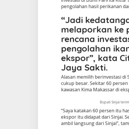
investasi di Bumi Panrita Kitta
j
u
pengolahan hasil perikanan da
n
g
“Jadi kedatanga
a
n
melaporkan ke 
P
rencana investas
T
L
pengolahan ikan
o
n
ekspor”, kata C
t
a
Jaya Sakti.
r
a
Alasan memilih berinvestasi di 
J
cukup besar. Sekitar 60 persen
a
y
kawasan Kima Makassar di eksp
a
S
Bupati Sinjai teri
a
k
“Saya katakan 60 persen itu ha
t
ekspor itu didapat dari Sinjai. 
i
ambil langsung dari Sinjai”, ta