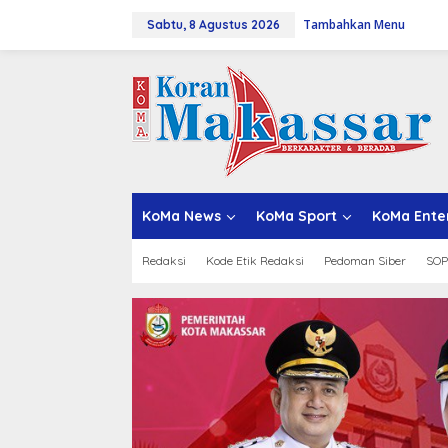
L
Tambahkan Menu
e
Sabtu, 8 Agustus 2026
w
a
t
i
k
e
k
o
n
t
KoMa News
KoMa Sport
KoMa Ente
e
n
Redaksi
Kode Etik Redaksi
Pedoman Siber
SOP