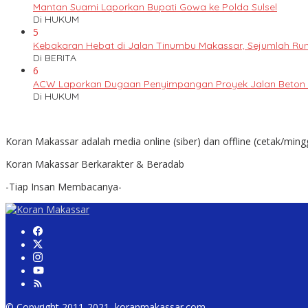
Mantan Suami Laporkan Bupati Gowa ke Polda Sulsel
Di HUKUM
5
Kebakaran Hebat di Jalan Tinumbu Makassar, Sejumlah Ruma
Di BERITA
6
ACW Laporkan Dugaan Penyimpangan Proyek Jalan Beton k
Di HUKUM
Koran Makassar adalah media online (siber) dan offline (cetak/ming
Koran Makassar Berkarakter & Beradab
-Tiap Insan Membacanya-
© Copyright 2011-2021, koranmakassar.com