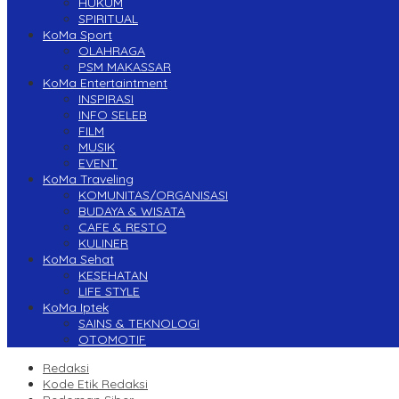
HUKUM
SPIRITUAL
KoMa Sport
OLAHRAGA
PSM MAKASSAR
KoMa Entertaintment
INSPIRASI
INFO SELEB
FILM
MUSIK
EVENT
KoMa Traveling
KOMUNITAS/ORGANISASI
BUDAYA & WISATA
CAFE & RESTO
KULINER
KoMa Sehat
KESEHATAN
LIFE STYLE
KoMa Iptek
SAINS & TEKNOLOGI
OTOMOTIF
Redaksi
Kode Etik Redaksi