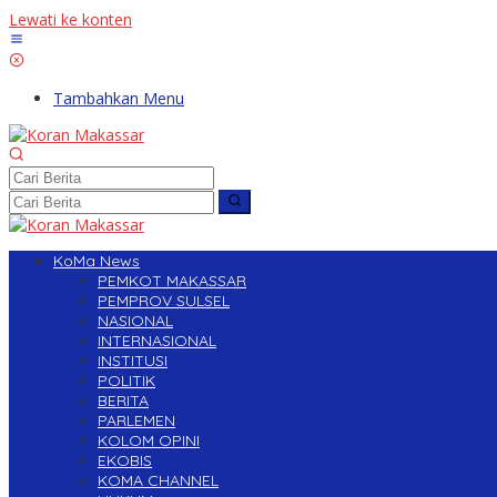
Lewati ke konten
Tambahkan Menu
KoMa News
PEMKOT MAKASSAR
PEMPROV SULSEL
NASIONAL
INTERNASIONAL
INSTITUSI
POLITIK
BERITA
PARLEMEN
KOLOM OPINI
EKOBIS
KOMA CHANNEL