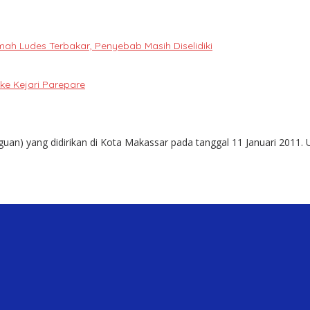
h Ludes Terbakar, Penyebab Masih Diselidiki
e Kejari Parepare
guan) yang didirikan di Kota Makassar pada tanggal 11 Januari 2011. 