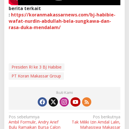
e
berita terkait
3
,
:
https://koranmakassarnews.com/bj-habibie-
B
wafat-nurdin-abdullah-bela-sungkawa-dan-
J
rasa-duka-mendalam/
H
a
b
i
b
i
e
Presiden RI ke 3 BJ Habibie
PT Koran Makassar Group
Ikuti Kami
N
Pos sebelumnya
Pos berikutnya
Ambil Formulir, Andry Arief
Tak Miliki Izin Amdal Lalin,
a
Bulu Ramaikan Bursa Calon
Mahasiswa Makassar