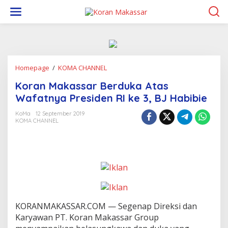
L
e
w
a
t
i
k
Homepage
/
KOMA CHANNEL
K
e
o
k
Koran Makassar Berduka Atas
r
o
a
n
Wafatnya Presiden RI ke 3, BJ Habibie
n
t
M
e
KoMa
12 September 2019
KOMA CHANNEL
a
n
k
a
s
s
a
r
B
e
KORANMAKASSAR.COM — Segenap Direksi dan
r
d
Karyawan PT. Koran Makassar Group
u