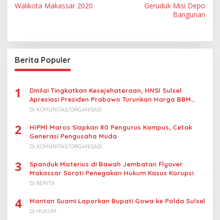
v
Walikota Makassar 2020
Geruduk Misi Depo
Bangunan
i
g
a
Berita Populer
s
i
p
1
Dinilai Tingkatkan Kesejehateraan, HNSI Sulsel
Apresiasi Presiden Prabowo Turunkan Harga BBM
o
Nelayan
Di KOMUNITAS/ORGANISASI
s
2
HIPMI Maros Siapkan 80 Pengurus Kampus, Cetak
Generasi Pengusaha Muda
Di KOMUNITAS/ORGANISASI
3
Spanduk Misterius di Bawah Jembatan Flyover
Makassar Soroti Penegakan Hukum Kasus Korupsi
Di BERITA
4
Mantan Suami Laporkan Bupati Gowa ke Polda Sulsel
Di HUKUM