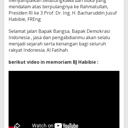
menyampaikan belasungkawa dan duka yang
k
mendalam atas berpulangnya ke Rahmatullah,
a
Presiden RI ke 3 Prof. Dr. Ing. H. Bacharuddin Jusuf
A
t
Habibie, FREng
a
s
Selamat jalan Bapak Bangsa, Bapak Demokrasi
W
Indonesia , jasa dan pengabdianmu akan selalu
a
menjadi sejarah serta kenangan bagi seluruh
f
a
rakyat Indonesia. Al Fatihah.
t
n
berikut video in memoriam BJ Habibie :
y
a
P
r
e
s
i
d
e
n
R
I
k