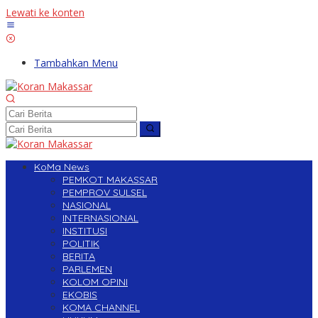
Lewati ke konten
Tambahkan Menu
KoMa News
PEMKOT MAKASSAR
PEMPROV SULSEL
NASIONAL
INTERNASIONAL
INSTITUSI
POLITIK
BERITA
PARLEMEN
KOLOM OPINI
EKOBIS
KOMA CHANNEL