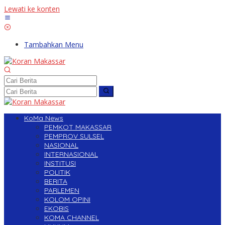
Lewati ke konten
Tambahkan Menu
KoMa News
PEMKOT MAKASSAR
PEMPROV SULSEL
NASIONAL
INTERNASIONAL
INSTITUSI
POLITIK
BERITA
PARLEMEN
KOLOM OPINI
EKOBIS
KOMA CHANNEL