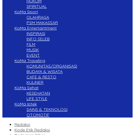
HUKUM
SPIRITUAL
KoMa Sport
OLAHRAGA
PSM MAKASSAR
KoMa Entertaintment
INSPIRASI
INFO SELEB
FILM
MUSIK
EVENT
KoMa Traveling
KOMUNITAS/ORGANISASI
BUDAYA & WISATA
CAFE & RESTO
KULINER
KoMa Sehat
KESEHATAN
LIFE STYLE
KoMa Iptek
SAINS & TEKNOLOGI
OTOMOTIF
Redaksi
Kode Etik Redaksi