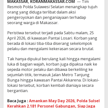
MAKASSAR, KORANMAKASSAR.COM
— Tim
i
Resmob Polda Sulawesi Selatan menangkap tujuh
n
g
orang yang diduga terlibat dalam aksi
k
pengeroyokan dan penganiayaan terhadap
u
seorang warga di Makassar.
s
7
Peristiwa tersebut terjadi pada Sabtu malam, 25
A
n
April 2026, di kawasan Pantai Losari. Korban yang
g
berada di lokasi tiba-tiba diserang sekelompok
g
pelaku dan mengalami kekerasan secara brutal.
o
t
Tak hanya dipukul berulang kali hingga mengalami
a
G
luka di bagian wajah, korban juga dipaksa naik ke
e
sepeda motor pelaku dan dibawa berkeliling ke
n
sejumlah titik, termasuk Jalan Metro Tanjung
g
Bunga hingga kawasan Pantai Akkarena. Di lokasi-
M
o
lokasi tersebut, korban kembali dianiaya secara
t
bergantian.
o
r
Baca Juga :
Amankan May Day 2026, Polda Sulsel
,
Kerahkan 2.181 Personel Gabungan, Siap Jaga
P