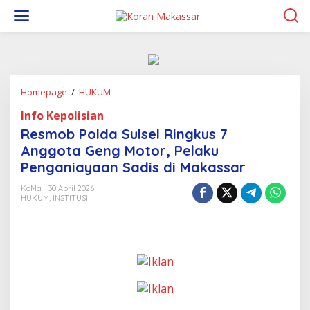
L
e
w
a
t
i
k
Homepage
/
HUKUM
R
e
e
k
Info Kepolisian
s
o
m
n
Resmob Polda Sulsel Ringkus 7
o
t
Anggota Geng Motor, Pelaku
b
e
Penganiayaan Sadis di Makassar
P
n
o
KoMa
30 April 2026
l
HUKUM
,
INSTITUSI
d
a
S
u
l
s
e
l
R