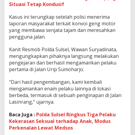
e
Situasi Tetap Kondusif
l
a
Kasus ini terungkap setelah polisi menerima
k
laporan masyarakat terkait konvoi geng motor
u
yang membawa senjata tajam dan meresahkan
P
e
pengguna jalan.
n
g
Kanit Resmob Polda Sulsel, Wawan Suryadinata,
a
mengungkapkan pihaknya langsung melakukan
n
pengejaran dan berhasil mengamankan pelaku
i
a
pertama di Jalan Urip Sumoharjo.
y
a
“Dari hasil pengembangan, kami kembali
a
mengamankan enam pelaku lainnya di lokasi
n
berbeda, termasuk di sebuah penginapan di Jalan
S
a
Lasinrang,” ujarnya.
d
i
Baca Juga :
Polda Sulsel Ringkus Tiga Pelaku
s
Kekerasan Seksual terhadap Anak, Modus
d
Perkenalan Lewat Medsos
i
M