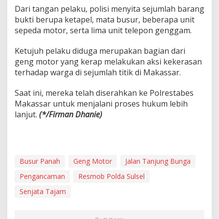
a
Dari tangan pelaku, polisi menyita sejumlah barang
k
bukti berupa ketapel, mata busur, beberapa unit
a
sepeda motor, serta lima unit telepon genggam.
s
s
Ketujuh pelaku diduga merupakan bagian dari
a
r
geng motor yang kerap melakukan aksi kekerasan
terhadap warga di sejumlah titik di Makassar.
Saat ini, mereka telah diserahkan ke Polrestabes
Makassar untuk menjalani proses hukum lebih
lanjut.
(*/Firman Dhanie)
Busur Panah
Geng Motor
Jalan Tanjung Bunga
Pengancaman
Resmob Polda Sulsel
Senjata Tajam