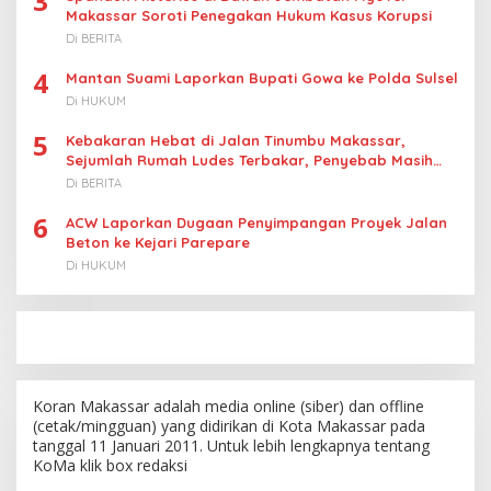
3
Makassar Soroti Penegakan Hukum Kasus Korupsi
Di BERITA
4
Mantan Suami Laporkan Bupati Gowa ke Polda Sulsel
Di HUKUM
5
Kebakaran Hebat di Jalan Tinumbu Makassar,
Sejumlah Rumah Ludes Terbakar, Penyebab Masih
Diselidiki
Di BERITA
6
ACW Laporkan Dugaan Penyimpangan Proyek Jalan
Beton ke Kejari Parepare
Di HUKUM
Koran Makassar adalah media online (siber) dan offline
(cetak/mingguan) yang didirikan di Kota Makassar pada
tanggal 11 Januari 2011. Untuk lebih lengkapnya tentang
KoMa klik box redaksi