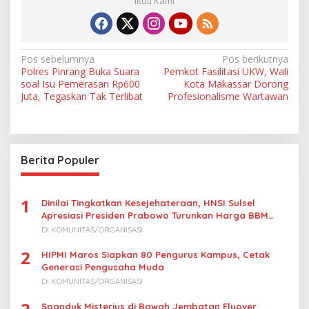
Ikuti Kami
N
Pos sebelumnya
Pos berikutnya
Polres Pinrang Buka Suara
Pemkot Fasilitasi UKW, Wali
a
soal Isu Pemerasan Rp600
Kota Makassar Dorong
v
Juta, Tegaskan Tak Terlibat
Profesionalisme Wartawan
i
g
a
Berita Populer
s
i
1
Dinilai Tingkatkan Kesejehateraan, HNSI Sulsel
p
Apresiasi Presiden Prabowo Turunkan Harga BBM
Nelayan
o
Di KOMUNITAS/ORGANISASI
s
2
HIPMI Maros Siapkan 80 Pengurus Kampus, Cetak
Generasi Pengusaha Muda
Di KOMUNITAS/ORGANISASI
Spanduk Misterius di Bawah Jembatan Flyover