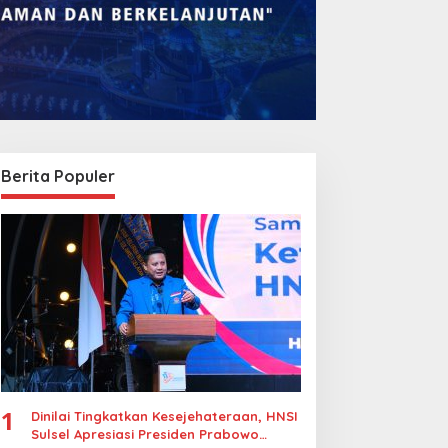
Berita Populer
omba Rakyat Gelar
Legalitas Tower di
Pidato AHY Muda 2026”,
Karuwisi–Sinrijala
orong Pelajar Indonesia
Dipertanyakan Warga
erani Sampaikan
agasan untuk Bangsa
1
Dinilai Tingkatkan Kesejehateraan, HNSI
Sulsel Apresiasi Presiden Prabowo