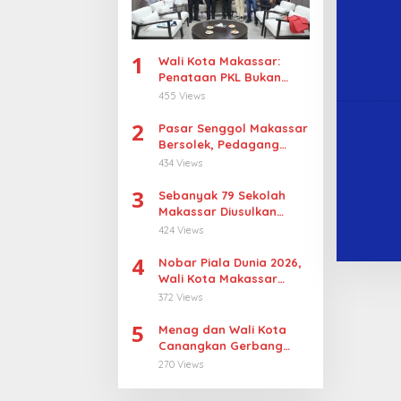
1
Wali Kota Makassar:
Penataan PKL Bukan
Penggusuran
455 Views
2
Pasar Senggol Makassar
Bersolek, Pedagang
Gotong Royong
434 Views
Wujudkan Wajah Baru
3
Sebanyak 79 Sekolah
Makassar Diusulkan
Revitalisasi, Pulau
424 Views
Sangkarrang Jadi
4
Prioritas
Nobar Piala Dunia 2026,
Wali Kota Makassar
Dorong UMKM Tumbuh di
372 Views
15 Kecamatan
5
Menag dan Wali Kota
Canangkan Gerbang
Moderasi di Makassar
270 Views