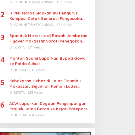
Turunkan Harga BBM Nelayan
Di KOMUNITAS/ORGANISASI
1,151 Views
2
HIPMI Maros Siapkan 80 Pengurus
Kampus, Cetak Generasi Pengusaha
Muda
Di KOMUNITAS/ORGANISASI
771 Views
3
Spanduk Misterius di Bawah Jembatan
Flyover Makassar Soroti Penegakan
Hukum Kasus Korupsi
Di BERITA
731 Views
4
Mantan Suami Laporkan Bupati Gowa
ke Polda Sulsel
Di HUKUM
700 Views
5
Kebakaran Hebat di Jalan Tinumbu
Makassar, Sejumlah Rumah Ludes
Terbakar, Penyebab Masih Diselidiki
Di BERITA
623 Views
6
ACW Laporkan Dugaan Penyimpangan
Proyek Jalan Beton ke Kejari Parepare
Di HUKUM
604 Views