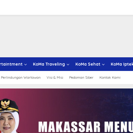
rtaintment
KoMa Traveling
KoMa Sehat
KoMa Ipte
 Perlindungan Wartawan
Visi & Misi
Pedoman Siber
Kontak Kami