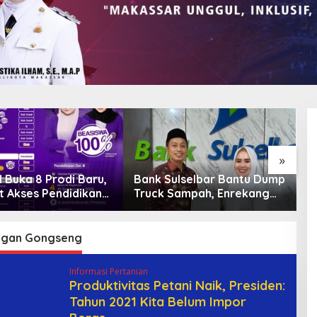
»
 Buka 8 Prodi Baru,
Bank Sulselbar Bantu Dump
L
t Akses Pendidikan
Truck Sampah, Enrekang
“
 dan Daya Saing
Perkuat Layanan
D
n
Kebersihan
B
G
ngan Gongseng
Informasi Pertanian
Produktivitas Petani Naik, Presiden:
Tahun 2021 Kita Belum Impor