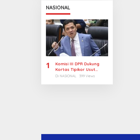
NASIONAL
1
Komisi III DPR Dukung
Kortas Tipikor Usut
Tuntas Dugaan Korupsi
Di NASIONAL
399 Views
Batubara