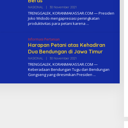
Beras
NASIONAL
|
30 November 2021
O
L
TRENGGALEK, KORANMAKASSAR.COM — Presiden
E
Joko Widodo mengapresiasi peningkatan
H
produktivitas para petani karena
K
O
M
A
Informasi Pertanian
Harapan Petani atas Kehadiran
Dua Bendungan di Jawa Timur
NASIONAL
|
30 November 2021
O
L
TRENGGALEK, KORANMAKASSAR.COM —
E
Keberadaan Bendungan Tugu dan Bendungan
H
Gongseng yang diresmikan Presiden
K
O
M
A