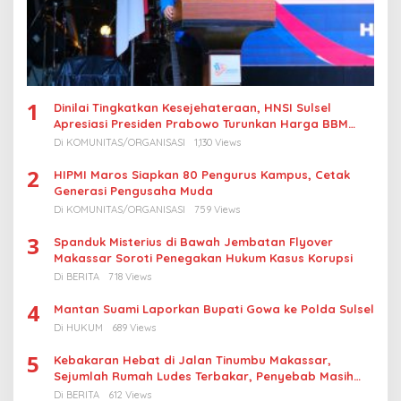
1
Dinilai Tingkatkan Kesejehateraan, HNSI Sulsel
Apresiasi Presiden Prabowo Turunkan Harga BBM
Nelayan
Di KOMUNITAS/ORGANISASI
1,130 Views
2
HIPMI Maros Siapkan 80 Pengurus Kampus, Cetak
Generasi Pengusaha Muda
Di KOMUNITAS/ORGANISASI
759 Views
3
Spanduk Misterius di Bawah Jembatan Flyover
Makassar Soroti Penegakan Hukum Kasus Korupsi
Di BERITA
718 Views
4
Mantan Suami Laporkan Bupati Gowa ke Polda Sulsel
Di HUKUM
689 Views
5
Kebakaran Hebat di Jalan Tinumbu Makassar,
Sejumlah Rumah Ludes Terbakar, Penyebab Masih
Diselidiki
Di BERITA
612 Views