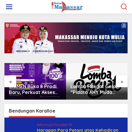
L
e
w
a
t
i
k
e
k
o
n
t
e
n
«
»
UNIMEN Buka 8 Prodi
Lomba Rakyat Gelar
Baru, Perkuat Akses
“Pidato AHY Muda
Pendidikan Tinggi dan
2026”, Dorong Pelajar
Daya Saing Lulusan
Indonesia Berani
Sampaikan Gagasan
Bendungan Karalloe
untuk Bangsa
Informasi Presiden RI
Harapan Para Petani atas Kehadiran