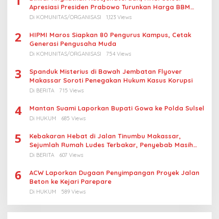
1
Apresiasi Presiden Prabowo Turunkan Harga BBM
Nelayan
Di KOMUNITAS/ORGANISASI
1,123 Views
2
HIPMI Maros Siapkan 80 Pengurus Kampus, Cetak
Generasi Pengusaha Muda
Di KOMUNITAS/ORGANISASI
754 Views
3
Spanduk Misterius di Bawah Jembatan Flyover
Makassar Soroti Penegakan Hukum Kasus Korupsi
Di BERITA
715 Views
4
Mantan Suami Laporkan Bupati Gowa ke Polda Sulsel
Di HUKUM
685 Views
5
Kebakaran Hebat di Jalan Tinumbu Makassar,
Sejumlah Rumah Ludes Terbakar, Penyebab Masih
Diselidiki
Di BERITA
607 Views
6
ACW Laporkan Dugaan Penyimpangan Proyek Jalan
Beton ke Kejari Parepare
Di HUKUM
589 Views