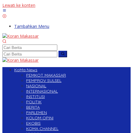
Lewati ke konten
Tambahkan Menu
KoMa News
PEMKOT MAKASSAR
PEMPROV SULSEL
NASIONAL
INTERNASIONAL
INSTITUSI
POLITIK
BERITA
PARLEMEN
KOLOM OPINI
EKOBIS
KOMA CHANNEL