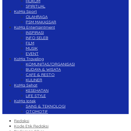
HUKUM
SPIRITUAL
KoMa Sport
OLAHRAGA
PSM MAKASSAR
KoMa Entertaintment
INSPIRASI
INFO SELEB
FILM
MUSIK
EVENT
KoMa Traveling
KOMUNITAS/ORGANISASI
BUDAYA & WISATA
CAFE & RESTO
KULINER
KoMa Sehat
KESEHATAN
LIFE STYLE
KoMa Iptek
SAINS & TEKNOLOGI
OTOMOTIF
Redaksi
Kode Etik Redaksi