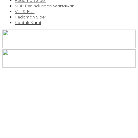
Pedoman Siber
SOP Perlindungan Wartawan
Visi & Misi
Pedoman Siber
Kontak Kami
Legalitas Tower di Karuwisi–Sinrijala Dipertanyakan Warga
KBLI Hotel Diperbarui, Pelaku Usaha di Sulsel Diminta Segera
Sesuaikan Izin
UNIMEN Buka 8 Prodi Baru, Perkuat Akses Pendidikan Tinggi dan
Daya Saing Lulusan
Bank Sulselbar Bantu Dump Truck Sampah, Enrekang Perkuat
Layanan Kebersihan