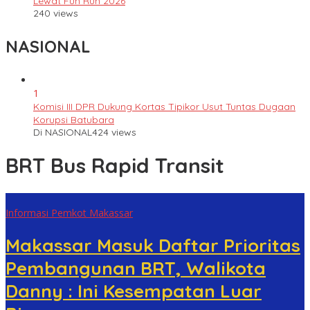
Lewat Fun Run 2026
240 views
NASIONAL
1
Komisi III DPR Dukung Kortas Tipikor Usut Tuntas Dugaan
Korupsi Batubara
Di NASIONAL
424 views
BRT Bus Rapid Transit
Informasi Pemkot Makassar
Makassar Masuk Daftar Prioritas
Pembangunan BRT, Walikota
Danny : Ini Kesempatan Luar