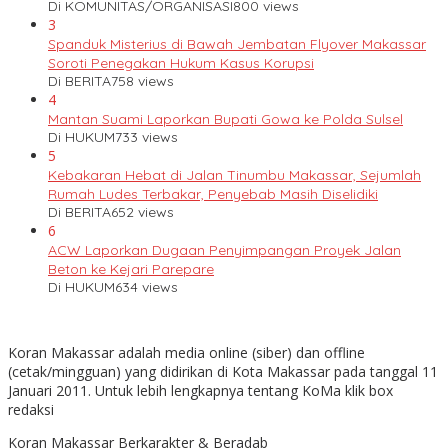
Di KOMUNITAS/ORGANISASI
800 views
3
Spanduk Misterius di Bawah Jembatan Flyover Makassar
Soroti Penegakan Hukum Kasus Korupsi
Di BERITA
758 views
4
Mantan Suami Laporkan Bupati Gowa ke Polda Sulsel
Di HUKUM
733 views
5
Kebakaran Hebat di Jalan Tinumbu Makassar, Sejumlah
Rumah Ludes Terbakar, Penyebab Masih Diselidiki
Di BERITA
652 views
6
ACW Laporkan Dugaan Penyimpangan Proyek Jalan
Beton ke Kejari Parepare
Di HUKUM
634 views
Koran Makassar adalah media online (siber) dan offline
(cetak/mingguan) yang didirikan di Kota Makassar pada tanggal 11
Januari 2011. Untuk lebih lengkapnya tentang KoMa klik box
redaksi
Koran Makassar Berkarakter & Beradab