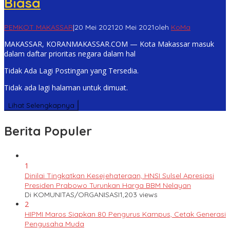
Biasa
PEMKOT MAKASSAR
|
20 Mei 2021
20 Mei 2021
oleh
KoMa
MAKASSAR, KORANMAKASSAR.COM — Kota Makassar masuk
dalam daftar prioritas negara dalam hal
Tidak Ada Lagi Postingan yang Tersedia.
Tidak ada lagi halaman untuk dimuat.
Lihat Selengkapnya
Berita Populer
1
Dinilai Tingkatkan Kesejehateraan, HNSI Sulsel Apresiasi
Presiden Prabowo Turunkan Harga BBM Nelayan
Di KOMUNITAS/ORGANISASI
1,203 views
2
HIPMI Maros Siapkan 80 Pengurus Kampus, Cetak Generasi
Pengusaha Muda