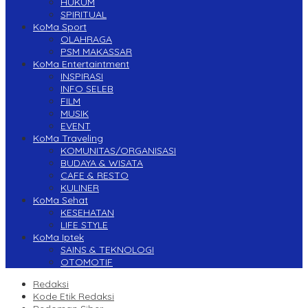
HUKUM
SPIRITUAL
KoMa Sport
OLAHRAGA
PSM MAKASSAR
KoMa Entertaintment
INSPIRASI
INFO SELEB
FILM
MUSIK
EVENT
KoMa Traveling
KOMUNITAS/ORGANISASI
BUDAYA & WISATA
CAFE & RESTO
KULINER
KoMa Sehat
KESEHATAN
LIFE STYLE
KoMa Iptek
SAINS & TEKNOLOGI
OTOMOTIF
Redaksi
Kode Etik Redaksi