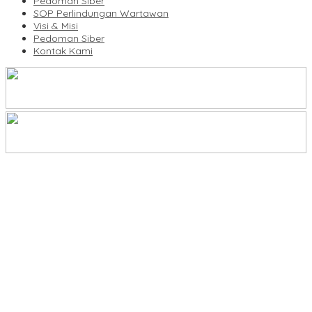
Pedoman Siber
SOP Perlindungan Wartawan
Visi & Misi
Pedoman Siber
Kontak Kami
Legalitas Tower di Karuwisi–Sinrijala Dipertanyakan Warga
KBLI Hotel Diperbarui, Pelaku Usaha di Sulsel Diminta Segera
Sesuaikan Izin
UNIMEN Buka 8 Prodi Baru, Perkuat Akses Pendidikan Tinggi dan
Daya Saing Lulusan
Bank Sulselbar Bantu Dump Truck Sampah, Enrekang Perkuat
Layanan Kebersihan