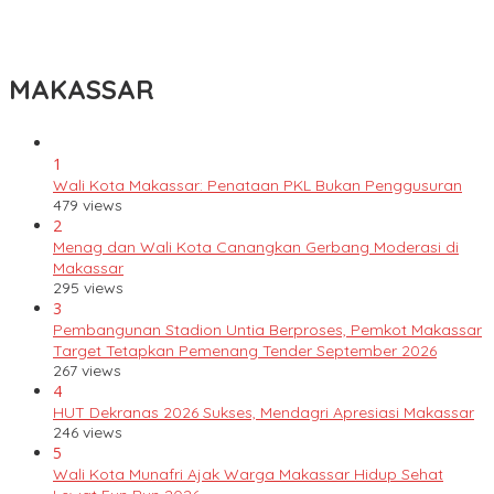
Lomba Rakyat Gelar “Pidato AHY Muda 2026”, Dorong Pelajar
Indonesia Berani Sampaikan Gagasan untuk Bangsa
MAKASSAR
1
Wali Kota Makassar: Penataan PKL Bukan Penggusuran
479 views
2
Menag dan Wali Kota Canangkan Gerbang Moderasi di
Makassar
295 views
3
Pembangunan Stadion Untia Berproses, Pemkot Makassar
Target Tetapkan Pemenang Tender September 2026
267 views
4
HUT Dekranas 2026 Sukses, Mendagri Apresiasi Makassar
246 views
5
Wali Kota Munafri Ajak Warga Makassar Hidup Sehat