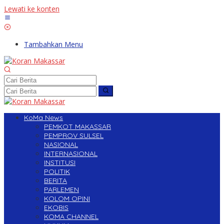
Lewati ke konten
Tambahkan Menu
KoMa News
PEMKOT MAKASSAR
PEMPROV SULSEL
NASIONAL
INTERNASIONAL
INSTITUSI
POLITIK
BERITA
PARLEMEN
KOLOM OPINI
EKOBIS
KOMA CHANNEL