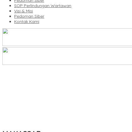
Pedoman Siber
SOP Perlindungan Wartawan
Visi & Misi
Pedoman Siber
Kontak Kami
Legalitas Tower di Karuwisi–Sinrijala Dipertanyakan Warga
KBLI Hotel Diperbarui, Pelaku Usaha di Sulsel Diminta Segera Sesua
UNIMEN Buka 8 Prodi Baru, Perkuat Akses Pendidikan Tinggi dan 
Bank Sulselbar Bantu Dump Truck Sampah, Enrekang Perkuat Lay
Lomba Rakyat Gelar “Pidato AHY Muda 2026”, Dorong Pelajar In