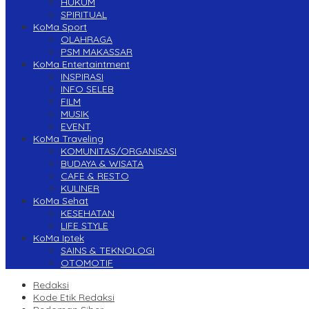
HUKUM
SPIRITUAL
KoMa Sport
OLAHRAGA
PSM MAKASSAR
KoMa Entertaintment
INSPIRASI
INFO SELEB
FILM
MUSIK
EVENT
KoMa Traveling
KOMUNITAS/ORGANISASI
BUDAYA & WISATA
CAFE & RESTO
KULINER
KoMa Sehat
KESEHATAN
LIFE STYLE
KoMa Iptek
SAINS & TEKNOLOGI
OTOMOTIF
Redaksi
Kode Etik Redaksi