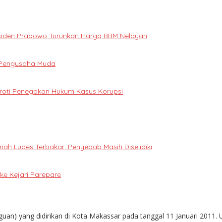
Presiden Prabowo Turunkan Harga BBM Nelayan
i Pengusaha Muda
oroti Penegakan Hukum Kasus Korupsi
h Ludes Terbakar, Penyebab Masih Diselidiki
e Kejari Parepare
guan) yang didirikan di Kota Makassar pada tanggal 11 Januari 2011. 