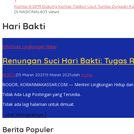
1
Komisi III DPR Dukung Kortas Tipikor Usut Tuntas Dugaan K
Di NASIONAL
403 views
Hari Bakti
Informasi Lingkungan Hidup
Renungan Suci Hari Bakti: Tugas 
BERITA
|
15 Maret 2021
15 Maret 2021
oleh
KoMa
BOGOR, KORANMAKASSAR.COM — Menteri Lingkungan Hidup dan Ke
Tidak Ada Lagi Postingan yang Tersedia.
Tidak ada lagi halaman untuk dimuat.
Lihat Selengkapnya
Berita Populer