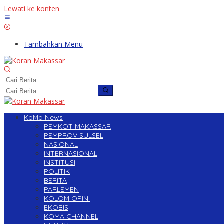
Lewati ke konten
Tambahkan Menu
KoMa News
PEMKOT MAKASSAR
PEMPROV SULSEL
NASIONAL
INTERNASIONAL
INSTITUSI
POLITIK
BERITA
PARLEMEN
KOLOM OPINI
EKOBIS
KOMA CHANNEL