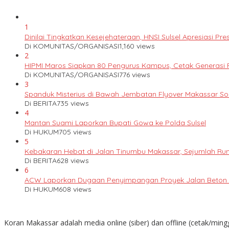
1
Dinilai Tingkatkan Kesejehateraan, HNSI Sulsel Apresiasi 
Di KOMUNITAS/ORGANISASI
1,160 views
2
HIPMI Maros Siapkan 80 Pengurus Kampus, Cetak Generas
Di KOMUNITAS/ORGANISASI
776 views
3
Spanduk Misterius di Bawah Jembatan Flyover Makassar S
Di BERITA
735 views
4
Mantan Suami Laporkan Bupati Gowa ke Polda Sulsel
Di HUKUM
705 views
5
Kebakaran Hebat di Jalan Tinumbu Makassar, Sejumlah Ruma
Di BERITA
628 views
6
ACW Laporkan Dugaan Penyimpangan Proyek Jalan Beton k
Di HUKUM
608 views
Koran Makassar adalah media online (siber) dan offline (cetak/ming