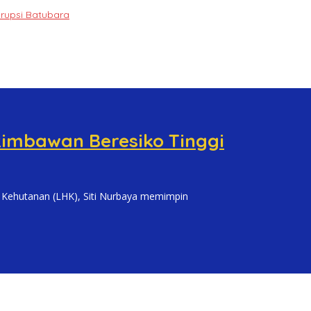
orupsi Batubara
Rimbawan Beresiko Tinggi
hutanan (LHK), Siti Nurbaya memimpin