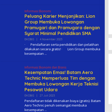
O
M
A
Informasi Ekonomi
Peluang Karier Menjanjikan: Lion
Group Membuka Lowongan
Pramugari dan Pramugara dengan
Syarat Minimal Pendidikan SMA
EKOBIS
|
4 November 2023
O
L
· Pendaftaran serta pendidikan dan pelatihan
E
dilakukan secara gratis! · Lion Group membuka
H
kesempatan
K
O
M
A
Informasi Ekonomi dan Bisnis
Kesempatan Emas! Batam Aero
Technic Memperluas Tim dengan
Membuka Lowongan Kerja Teknisi
Pesawat Udara
EKOBIS
|
27 Juli 2023
O
L
Pendaftaran tidak dikenakan biaya (gratis). Batam
E
Aero Technic penuh semangat membuka
H
kesempatan
K