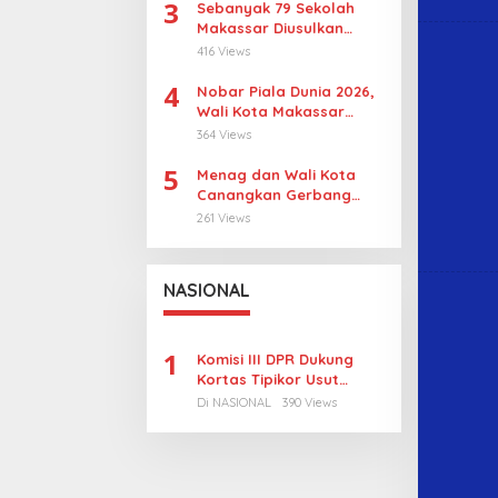
3
Sebanyak 79 Sekolah
Makassar Diusulkan
Revitalisasi, Pulau
416 Views
Sangkarrang Jadi
4
Prioritas
Nobar Piala Dunia 2026,
Wali Kota Makassar
Dorong UMKM Tumbuh di
364 Views
15 Kecamatan
5
Menag dan Wali Kota
Canangkan Gerbang
Moderasi di Makassar
261 Views
NASIONAL
1
Komisi III DPR Dukung
Kortas Tipikor Usut
Tuntas Dugaan Korupsi
Di NASIONAL
390 Views
Batubara