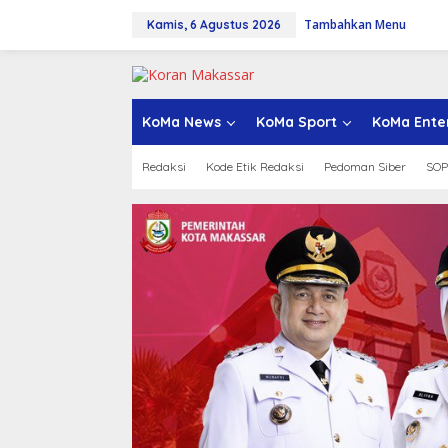
L
Tambahkan Menu
e
Kamis, 6 Agustus 2026
w
a
t
i
k
KoMa News
KoMa Sport
KoMa Ente
e
k
Redaksi
Kode Etik Redaksi
Pedoman Siber
SOP
o
n
t
e
n