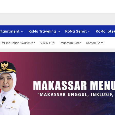
rtaintment
KoMa Traveling
KoMa Sehat
KoMa Ipte
 Perlindungan Wartawan
Visi & Misi
Pedoman Siber
Kontak Kami