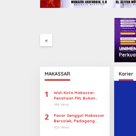
ru,
KBLI Hotel Diperbarui,
eng
Pelaku Usaha di Sulsel
Diminta Segera Sesuaikan
Izin
«
UNIMEN Buka 8 Pro
Perkuat Akses Pe
Tinggi dan Daya 
Lulusan
MAKASSAR
Karier
1
Wali Kota Makassar:
Penataan PKL Bukan
Penggusuran
446 Views
2
Pasar Senggol Makassar
Bersolek, Pedagang
Gotong Royong
426 Views
Wujudkan Wajah Baru