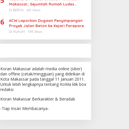
5
Makassar, Sejumlah Rumah Ludes
Terbakar, Penyebab Masih Diselidiki
Di BERITA
612 Views
6
ACW Laporkan Dugaan Penyimpangan
Proyek Jalan Beton ke Kejari Parepare
Di HUKUM
593 Views
Koran Makassar adalah media online (siber)
dan offline (cetak/mingguan) yang didirikan di
Kota Makassar pada tanggal 11 Januari 2011.
Untuk lebih lengkapnya tentang KoMa klik box
redaksi
Koran Makassar Berkarakter & Beradab
-Tiap Insan Membacanya-