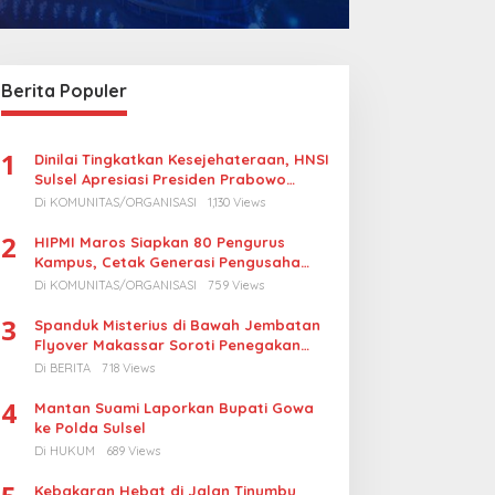
aru Demokrat
Tingkatkan Kualitas Guru,
KBLI Ho
aturahmi ke
Dikbud Enrekang Gandeng
Pelaku 
 Perkuat
UMPAR Buka Akses
Dimint
dan Persiapan
Pendidikan Magister
Izin
Berita Populer
ai
hingga Doktor
1
Dinilai Tingkatkan Kesejehateraan, HNSI
Sulsel Apresiasi Presiden Prabowo
Turunkan Harga BBM Nelayan
Di KOMUNITAS/ORGANISASI
1,130 Views
2
HIPMI Maros Siapkan 80 Pengurus
Kampus, Cetak Generasi Pengusaha
Muda
Di KOMUNITAS/ORGANISASI
759 Views
3
Spanduk Misterius di Bawah Jembatan
Flyover Makassar Soroti Penegakan
Hukum Kasus Korupsi
Di BERITA
718 Views
4
Mantan Suami Laporkan Bupati Gowa
ke Polda Sulsel
Di HUKUM
689 Views
Kebakaran Hebat di Jalan Tinumbu